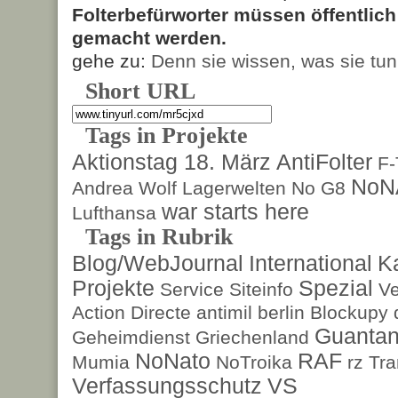
Folterbefürworter müssen öffentlic
gemacht werden.
gehe zu:
Denn sie wissen, was sie tun
Short URL
Tags in Projekte
Aktionstag 18. März
AntiFolter
F
NoN
Andrea Wolf
Lagerwelten
No G8
war starts here
Lufthansa
Tags in Rubrik
Blog/WebJournal
International
K
Projekte
Spezial
Service
Siteinfo
Ve
Action Directe
antimil
berlin
Blockupy
Guanta
Geheimdienst
Griechenland
NoNato
RAF
Mumia
NoTroika
rz
Tra
Verfassungsschutz
VS