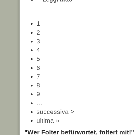
1
2
3
4
5
6
7
8
9
…
successiva >
ultima »
"Wer Folter befürwortet, foltert mit!