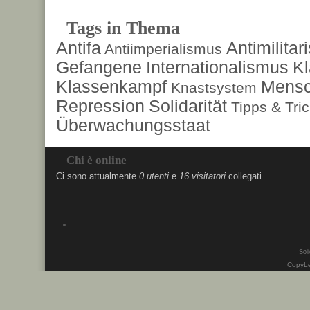
Tags in Thema
Antifa
Antimilita
Antiimperialismus
Gefangene
Internationalismus
Kl
Klassenkampf
Mensc
Knastsystem
Repression
Solidarität
Tipps & Tri
Überwachungsstaat
Chi è online
Ci sono attualmente
0 utenti
e
16 visitatori
collegati.
Soli
CopyLe