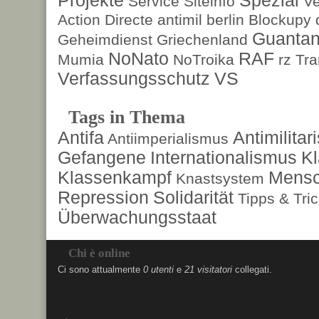
Service
Siteinfo
Ve
Action Directe
antimil
berlin
Blockupy
Guanta
Geheimdienst
Griechenland
NoNato
RAF
Mumia
NoTroika
rz
Tra
Verfassungsschutz
VS
Tags in Thema
Antifa
Antimilita
Antiimperialismus
Gefangene
Internationalismus
Kl
Klassenkampf
Mensc
Knastsystem
Repression
Solidarität
Tipps & Tri
Überwachungsstaat
Chi è online
Ci sono attualmente
0 utenti
e
21 visitatori
collegati.