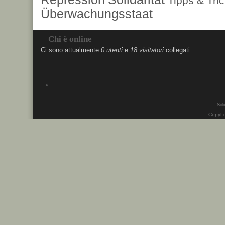
Tipps & Tri
Überwachungsstaat
Chi è online
Ci sono attualmente
0 utenti
e
18 visitatori
collegati.
Soli
CopyLe