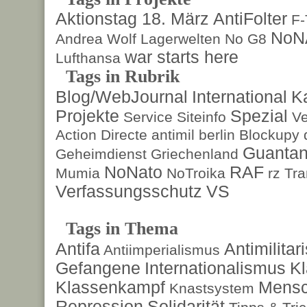
Aktionstag 18. März
AntiFolter
F
NoN
Andrea Wolf
Lagerwelten
No G8
war starts here
Lufthansa
Tags in Rubrik
Blog/WebJournal
International
K
Projekte
Spezial
Service
Siteinfo
Ve
Action Directe
antimil
berlin
Blockupy
Guanta
Geheimdienst
Griechenland
NoNato
RAF
Mumia
NoTroika
rz
Tra
Verfassungsschutz
VS
Tags in Thema
Antifa
Antimilita
Antiimperialismus
Gefangene
Internationalismus
Kl
Klassenkampf
Mensc
Knastsystem
Repression
Solidarität