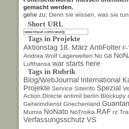
gemacht werden.
gehe zu:
Denn sie wissen, was sie tun
Short URL
Tags in Projekte
Aktionstag 18. März
AntiFolter
F
NoN
Andrea Wolf
Lagerwelten
No G8
war starts here
Lufthansa
Tags in Rubrik
Blog/WebJournal
International
K
Projekte
Spezial
Service
Siteinfo
Ve
Action Directe
antimil
berlin
Blockupy
Guanta
Geheimdienst
Griechenland
NoNato
RAF
Mumia
NoTroika
rz
Tra
Verfassungsschutz
VS