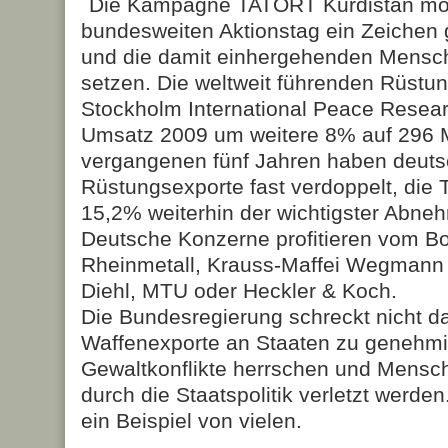
Die Kampagne TATORT Kurdistan möc
bundesweiten Aktionstag ein Zeichen
und die damit einhergehenden Mensc
setzen. Die weltweit führenden Rüstu
Stockholm International Peace Researc
Umsatz 2009 um weitere 8% auf 296 M
vergangenen fünf Jahren haben deuts
Rüstungsexporte fast verdoppelt, die T
15,2% weiterhin der wichtigster Abneh
Deutsche Konzerne profitieren vom B
Rheinmetall, Krauss-Maffei Wegmann
Diehl, MTU oder Heckler & Koch.
Die Bundesregierung schreckt nicht d
Waffenexporte an Staaten zu genehmig
Gewaltkonflikte herrschen und Mensc
durch die Staatspolitik verletzt werden
ein Beispiel von vielen.