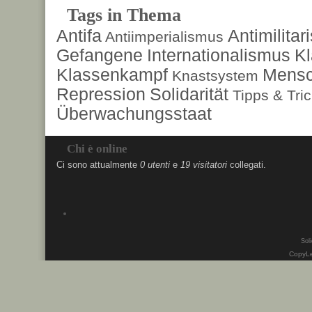
Tags in Thema
Antifa
Antimilita
Antiimperialismus
Gefangene
Internationalismus
Kl
Klassenkampf
Mensc
Knastsystem
Repression
Solidarität
Tipps & Tri
Überwachungsstaat
Chi è online
Ci sono attualmente
0 utenti
e
19 visitatori
collegati.
Soli
CopyLe