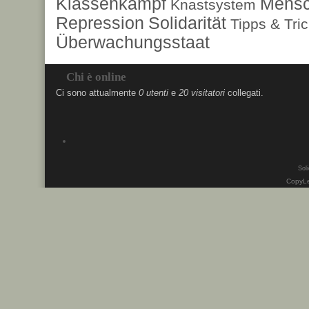
Klassenkampf
Mensc
Knastsystem
Repression
Solidarität
Tipps & Tri
Überwachungsstaat
Chi è online
Ci sono attualmente
0 utenti
e
20 visitatori
collegati.
Soli
CopyLe