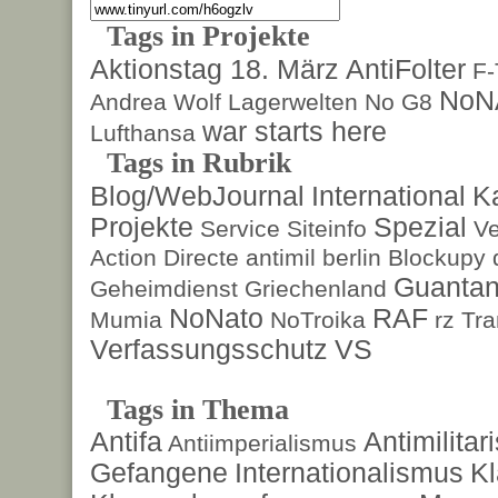
Tags in Projekte
Aktionstag 18. März
AntiFolter
F
NoN
Andrea Wolf
Lagerwelten
No G8
war starts here
Lufthansa
Tags in Rubrik
Blog/WebJournal
International
K
Projekte
Spezial
Service
Siteinfo
Ve
Action Directe
antimil
berlin
Blockupy
Guanta
Geheimdienst
Griechenland
NoNato
RAF
Mumia
NoTroika
rz
Tra
Verfassungsschutz
VS
Tags in Thema
Antifa
Antimilita
Antiimperialismus
Gefangene
Internationalismus
Kl