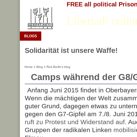
FREE all political Priso
Libertad! onlin
BLOGS
Solidarität ist unsere Waffe!
Home
»
Blog
»
Red.Berlin's blog
Camps während der G8/G
Anfang Juni 2015 findet in Oberbayern
Wenn die mächtigen der Welt zusamm
guter Grund, dagegen etwas zu unte
gegen den G7-Gipfel am 7./8. Juni 20
ruft zu Protest und Widerstand auf
. A
Gruppen der radikalen Linken
mobilis