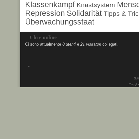
Klassenkampf
Mensc
Knastsystem
Repression
Solidarität
Tipps & Tri
Überwachungsstaat
Chi è online
Ci sono attualmente
0 utenti
e
21 visitatori
collegati.
Soli
CopyLe