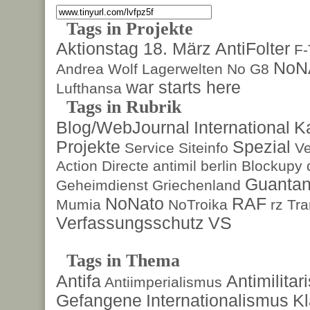
Tags in Projekte
Aktionstag 18. März
AntiFolter
F
NoN
Andrea Wolf
Lagerwelten
No G8
war starts here
Lufthansa
Tags in Rubrik
Blog/WebJournal
International
K
Projekte
Spezial
Service
Siteinfo
Ve
Action Directe
antimil
berlin
Blockupy
Guanta
Geheimdienst
Griechenland
NoNato
RAF
Mumia
NoTroika
rz
Tra
Verfassungsschutz
VS
Tags in Thema
Antifa
Antimilita
Antiimperialismus
Gefangene
Internationalismus
Kl