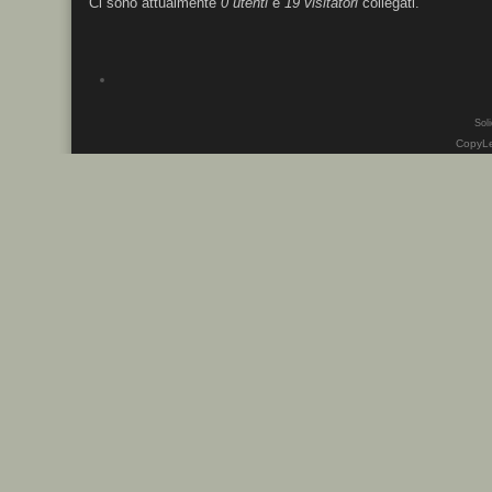
Ci sono attualmente
0 utenti
e
19 visitatori
collegati.
Soli
CopyLe