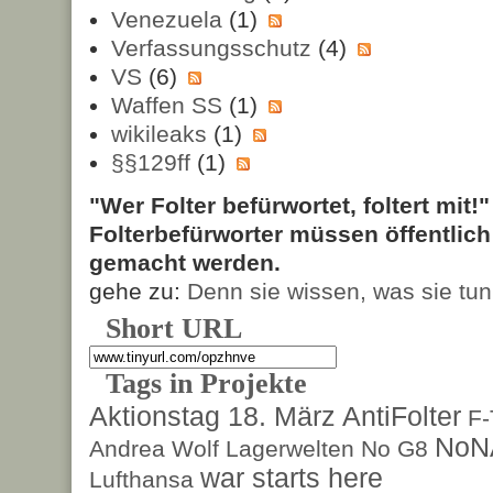
Venezuela
(1)
Verfassungsschutz
(4)
VS
(6)
Waffen SS
(1)
wikileaks
(1)
§§129ff
(1)
"Wer Folter befürwortet, foltert mit!
Folterbefürworter müssen öffentlic
gemacht werden.
gehe zu:
Denn sie wissen, was sie tun
Short URL
Tags in Projekte
Aktionstag 18. März
AntiFolter
F
NoN
Andrea Wolf
Lagerwelten
No G8
war starts here
Lufthansa