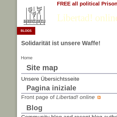
FREE all political Priso
Libertad! onlin
BLOGS
Solidarität ist unsere Waffe!
Home
Site map
Unsere Übersichtsseite
Pagina iniziale
Front page of
Libertad! online
Blog
Community blog and recent blog auth