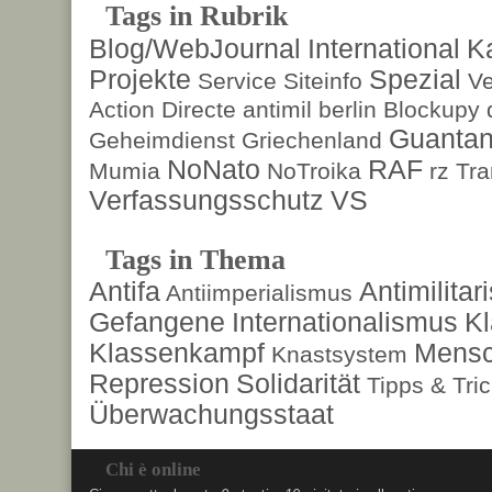
Tags in Rubrik
Blog/WebJournal
International
K
Projekte
Spezial
Service
Siteinfo
Ve
Action Directe
antimil
berlin
Blockupy
Guanta
Geheimdienst
Griechenland
NoNato
RAF
Mumia
NoTroika
rz
Tra
Verfassungsschutz
VS
Tags in Thema
Antifa
Antimilita
Antiimperialismus
Gefangene
Internationalismus
Kl
Klassenkampf
Mensc
Knastsystem
Repression
Solidarität
Tipps & Tri
Überwachungsstaat
Chi è online