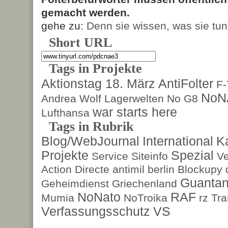
gemacht werden.
gehe zu:
Denn sie wissen, was sie tun
Short URL
Tags in Projekte
Aktionstag 18. März
AntiFolter
F
NoN
Andrea Wolf
Lagerwelten
No G8
war starts here
Lufthansa
Tags in Rubrik
Blog/WebJournal
International
K
Projekte
Spezial
Service
Siteinfo
Ve
Action Directe
antimil
berlin
Blockupy
Guanta
Geheimdienst
Griechenland
NoNato
RAF
Mumia
NoTroika
rz
Tra
Verfassungsschutz
VS