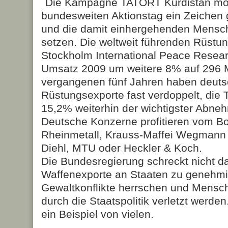
Die Kampagne TATORT Kurdistan möc
bundesweiten Aktionstag ein Zeichen
und die damit einhergehenden Mensc
setzen. Die weltweit führenden Rüstu
Stockholm International Peace Researc
Umsatz 2009 um weitere 8% auf 296 M
vergangenen fünf Jahren haben deuts
Rüstungsexporte fast verdoppelt, die T
15,2% weiterhin der wichtigster Abneh
Deutsche Konzerne profitieren vom B
Rheinmetall, Krauss-Maffei Wegmann
Diehl, MTU oder Heckler & Koch.
Die Bundesregierung schreckt nicht d
Waffenexporte an Staaten zu genehmig
Gewaltkonflikte herrschen und Mensc
durch die Staatspolitik verletzt werden
ein Beispiel von vielen.