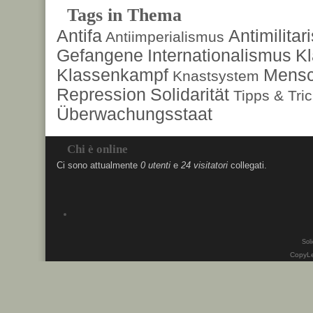
Tags in Thema
Antifa
Antimilita
Antiimperialismus
Gefangene
Internationalismus
Kl
Klassenkampf
Mensc
Knastsystem
Repression
Solidarität
Tipps & Tri
Überwachungsstaat
Chi è online
Ci sono attualmente
0 utenti
e
24 visitatori
collegati.
Soli
CopyLe