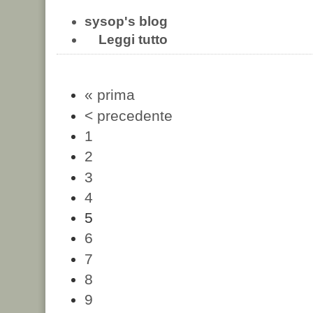
sysop's blog
Leggi tutto
« prima
< precedente
1
2
3
4
5
6
7
8
9