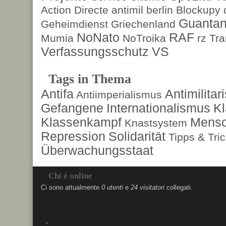
Action Directe
antimil
berlin
Blockupy
Guanta
Geheimdienst
Griechenland
NoNato
RAF
Mumia
NoTroika
rz
Tra
Verfassungsschutz
VS
Tags in Thema
Antifa
Antimilita
Antiimperialismus
Gefangene
Internationalismus
Kl
Klassenkampf
Mensc
Knastsystem
Repression
Solidarität
Tipps & Tri
Überwachungsstaat
Chi è online
Ci sono attualmente
0 utenti
e
24 visitatori
collegati.