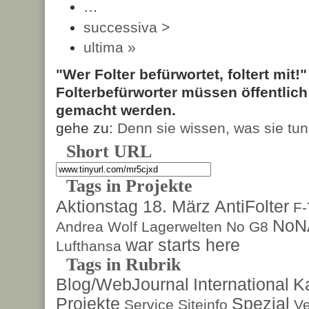
…
successiva >
ultima »
"Wer Folter befürwortet, foltert mit!
Folterbefürworter müssen öffentlic
gemacht werden.
gehe zu:
Denn sie wissen, was sie tun
Short URL
Tags in Projekte
Aktionstag 18. März
AntiFolter
F
NoN
Andrea Wolf
Lagerwelten
No G8
war starts here
Lufthansa
Tags in Rubrik
Blog/WebJournal
International
K
Projekte
Spezial
Service
Siteinfo
Ve