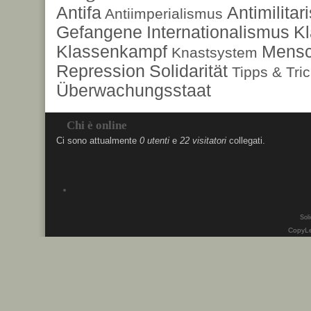
Antifa
Antimilita
Antiimperialismus
Gefangene
Internationalismus
Kl
Klassenkampf
Mensc
Knastsystem
Repression
Solidarität
Tipps & Tri
Überwachungsstaat
Chi è online
Ci sono attualmente
0 utenti
e
22 visitatori
collegati.
Soli
CopyLe