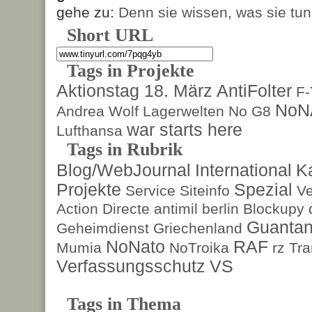
gehe zu:
Denn sie wissen, was sie tun
Short URL
Tags in Projekte
Aktionstag 18. März
AntiFolter
F
NoN
Andrea Wolf
Lagerwelten
No G8
war starts here
Lufthansa
Tags in Rubrik
Blog/WebJournal
International
K
Projekte
Spezial
Service
Siteinfo
Ve
Action Directe
antimil
berlin
Blockupy
Guanta
Geheimdienst
Griechenland
NoNato
RAF
Mumia
NoTroika
rz
Tra
Verfassungsschutz
VS
Tags in Thema