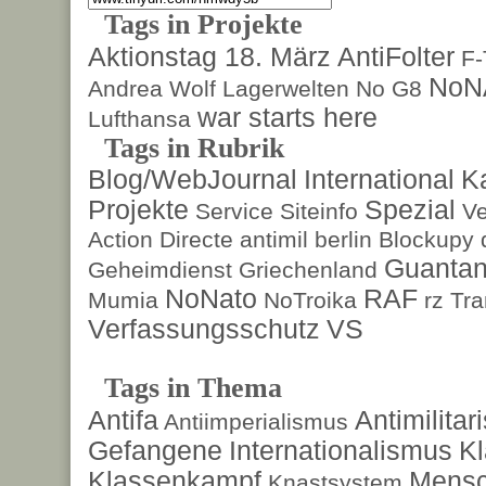
Tags in Projekte
Aktionstag 18. März
AntiFolter
F
NoN
Andrea Wolf
Lagerwelten
No G8
war starts here
Lufthansa
Tags in Rubrik
Blog/WebJournal
International
K
Projekte
Spezial
Service
Siteinfo
Ve
Action Directe
antimil
berlin
Blockupy
Guanta
Geheimdienst
Griechenland
NoNato
RAF
Mumia
NoTroika
rz
Tra
Verfassungsschutz
VS
Tags in Thema
Antifa
Antimilita
Antiimperialismus
Gefangene
Internationalismus
Kl
Klassenkampf
Mensc
Knastsystem