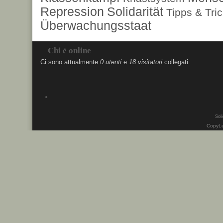
Repression
Solidarität
Tipps & Tri
Überwachungsstaat
Chi è online
Ci sono attualmente
0 utenti
e
18 visitatori
collegati.
Soli
CopyLe