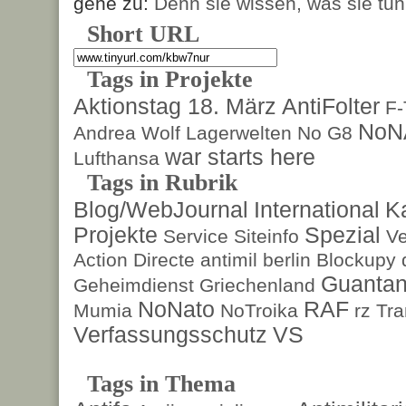
gehe zu:
Denn sie wissen, was sie tun
Short URL
Tags in Projekte
Aktionstag 18. März
AntiFolter
F
NoN
Andrea Wolf
Lagerwelten
No G8
war starts here
Lufthansa
Tags in Rubrik
Blog/WebJournal
International
K
Projekte
Spezial
Service
Siteinfo
Ve
Action Directe
antimil
berlin
Blockupy
Guanta
Geheimdienst
Griechenland
NoNato
RAF
Mumia
NoTroika
rz
Tra
Verfassungsschutz
VS
Tags in Thema