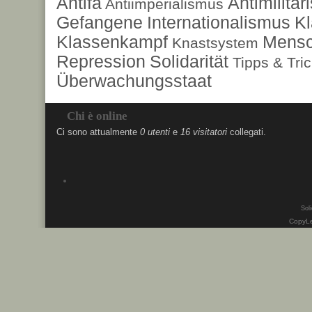
Antifa
Antimilita
Antiimperialismus
Gefangene
Internationalismus
Kl
Klassenkampf
Mensc
Knastsystem
Repression
Solidarität
Tipps & Tri
Überwachungsstaat
Chi è online
Ci sono attualmente
0 utenti
e
16 visitatori
collegati.
Soli
CopyLe