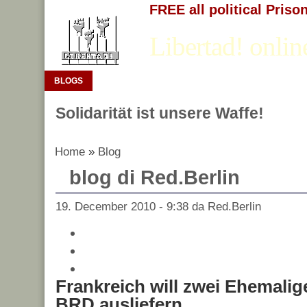
FREE all political Priso
Libertad! onlin
BLOGS
Solidarität ist unsere Waffe!
Home
»
Blog
blog di Red.Berlin
19. December 2010 - 9:38 da Red.Berlin
Frankreich will zwei Ehemalig
BRD ausliefern.