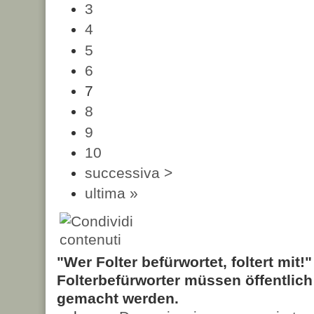
3
4
5
6
7
8
9
10
successiva >
ultima »
"Wer Folter befürwortet, foltert mit!
Folterbefürworter müssen öffentlic
gemacht werden.