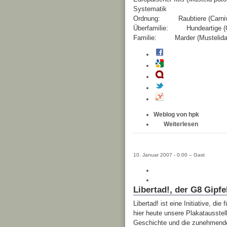
Systematik
Ordnung: Raubtiere (Carniv
Überfamilie: Hundeartige (
Familie: Marder (Mustelida
Weblog von hpk
Weiterlesen
10. Januar 2007 - 0:00 – Gast
Libertad!, der G8 Gipfe
Libertad! ist eine Initiative, di
hier heute unsere Plakatausstel
Geschichte und die zunehmende