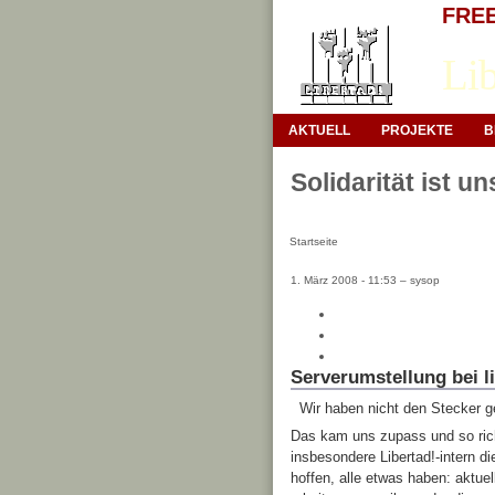
FREE 
Lib
AKTUELL
PROJEKTE
B
Solidarität ist u
Startseite
1. März 2008 - 11:53 – sysop
Serverumstellung bei l
Wir haben nicht den Stecker g
Das kam uns zupass und so rich
insbesondere Libertad!-intern di
hoffen, alle etwas haben: aktue