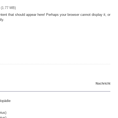
 (1.77 MB)
ent that should appear here! Perhaps your browser cannot display it, or
tly.
Nachricht
lopädie
rius)
rius)