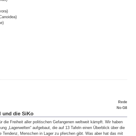
ora)
Canoidea)
e)
Rede
No G8
l und die SiKo
e für die Freiheit aller politischen Gefangenen weltweit kämpft. Wir haben
lung „Lagerwelten“ aufgebaut, die auf 13 Tafeln einen Überblick über die
 Tendenz, Menschen in Lager zu pferchen gibt. Was aber hat das mit