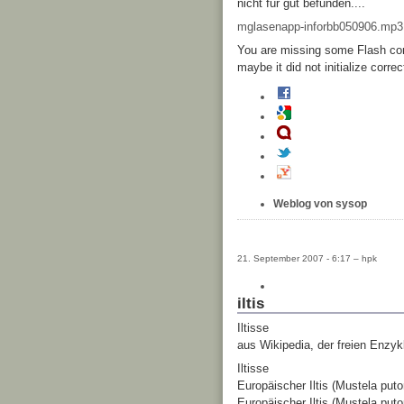
nicht für gut befunden....
mglasenapp-inforbb050906.mp3
You are missing some Flash cont
maybe it did not initialize correc
Weblog von sysop
21. September 2007 - 6:17 – hpk
iltis
Iltisse
aus Wikipedia, der freien Enzyk
Iltisse
Europäischer Iltis (Mustela puto
Europäischer Iltis (Mustela puto