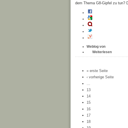
dem Thema G8-Gipfel zu tun? Da
Weblog von
Weiterlesen
« erste Seite
‹ vorherige Seite
…
13
14
15
16
17
18
19