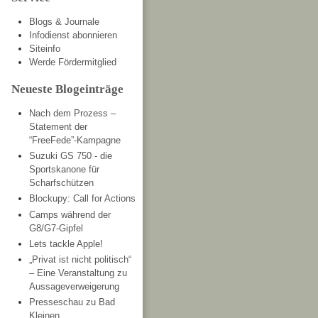
Blogs & Journale
Infodienst abonnieren
Siteinfo
Werde Fördermitglied
Neueste Blogeinträge
Nach dem Prozess –
Statement der
“FreeFede”-Kampagne
Suzuki GS 750 - die
Sportskanone für
Scharfschützen
Blockupy: Call for Actions
Camps während der
G8/G7-Gipfel
Lets tackle Apple!
„Privat ist nicht politisch“
– Eine Veranstaltung zu
Aussageverweigerung
Presseschau zu Bad
Kleinen