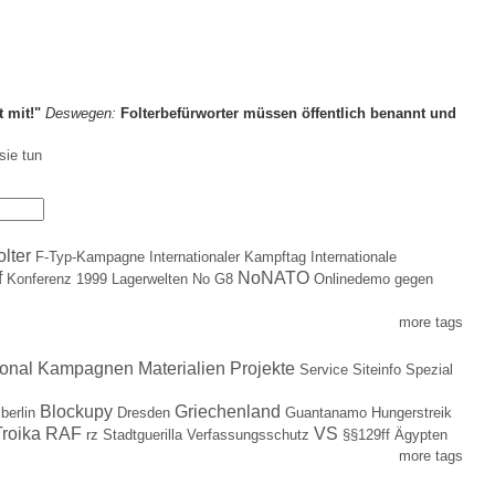
t mit!"
Deswegen:
Folterbefürworter müssen öffentlich benannt und
sie tun
olter
F-Typ-Kampagne
Internationaler Kampftag
Internationale
f
NoNATO
Konferenz 1999
Lagerwelten
No G8
Onlinedemo gegen
more tags
ional
Kampagnen
Materialien
Projekte
Service
Siteinfo
Spezial
Blockupy
Griechenland
berlin
Dresden
Guantanamo
Hungerstreik
roika
RAF
VS
rz
Stadtguerilla
Verfassungsschutz
§§129ff
Ägypten
more tags