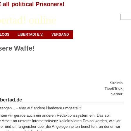
all political Prisoners!
Anmelden
ertad! online
LOGS
LIBERTAD! E.V.
VERSAND
nsere Waffe!
Siteinfo
Tipp&Trick
Server
ibertad.de
ezogen... - aber auf andere Hardware umgestellt.
ten wir gerade auch ein anderen Redaktionssystem ein. Das soll
e Arbeit an unserer Internetpräsenz kollektivieren.Davon werden, wie wir
ller und umfangreicher über die Angelegenheiten berichten, an denen wir