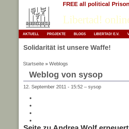
FREE all political Priso
Libertad! onlin
AKTUELL
PROJEKTE
BLOGS
LIBERTAD! E.V.
Solidarität ist unsere Waffe!
Startseite
»
Weblogs
Weblog von sysop
12. September 2011 - 15:52 – sysop
Seite zu Andrea Wolf erneuert