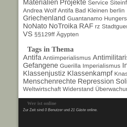
Materialien
Projekte
Service
Sitein
Andrea Wolf
Antifa
Bad Kleinen
berlin
Griechenland
Guantanamo
Hungers
NoNato
NoTroika
RAF
rz
Stadtguer
VS
§§129ff
Ägypten
Tags in Thema
Antifa
Antimilita
Antiimperialismus
Gefangene
I
Guerilla
Imperialismus
Klassenjustiz
Klassenkampf
Kna
Menschenrechte
Repression
Sol
Weltwirtschaft
Widerstand
Überwachun
Wer ist online
Zur Zeit sind
0 Benutzer
und
21 Gäste
online.