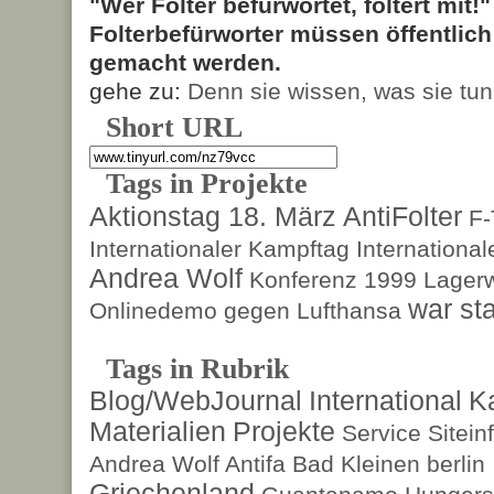
"Wer Folter befürwortet, foltert mit!
Folterbefürworter müssen öffentlic
gemacht werden.
gehe zu:
Denn sie wissen, was sie tun
Short URL
Tags in Projekte
Aktionstag 18. März
AntiFolter
F
Internationaler Kampftag
Internationa
Andrea Wolf
Konferenz 1999
Lagerw
war sta
Onlinedemo gegen Lufthansa
Tags in Rubrik
Blog/WebJournal
International
K
Materialien
Projekte
Service
Sitein
Andrea Wolf
Antifa
Bad Kleinen
berlin
Griechenland