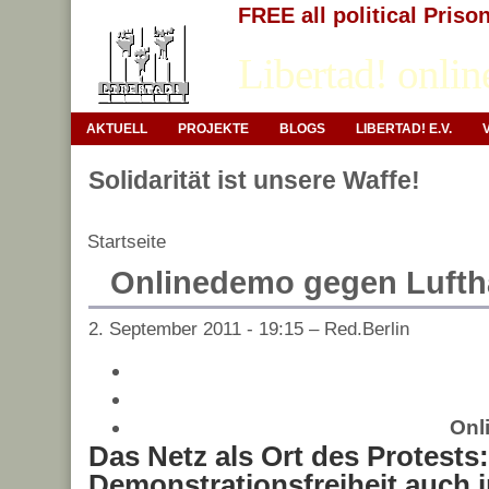
FREE all political Priso
Libertad! onlin
AKTUELL
PROJEKTE
BLOGS
LIBERTAD! E.V.
Solidarität ist unsere Waffe!
Startseite
Onlinedemo gegen Luft
2. September 2011 - 19:15 – Red.Berlin
Onl
Das Netz als Ort des Protests: 
Demonstrationsfreiheit auch i