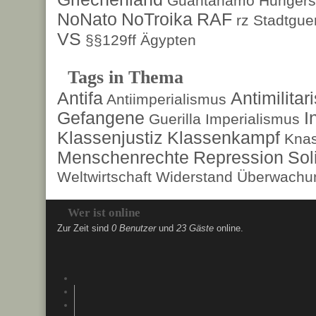
Guantanamo
Hungers
NoNato
NoTroika
RAF
rz
Stadtguer
VS
§§129ff
Ägypten
Tags in Thema
Antifa
Antimilita
Antiimperialismus
Gefangene
I
Guerilla
Imperialismus
Klassenjustiz
Klassenkampf
Kna
Menschenrechte
Repression
Sol
Weltwirtschaft
Widerstand
Überwachun
Wer ist online
Zur Zeit sind
0 Benutzer
und
23 Gäste
online.