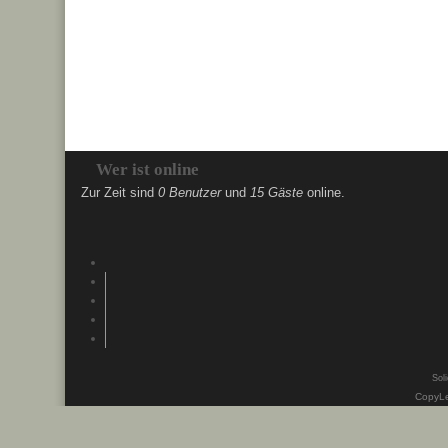
Wer ist online
Zur Zeit sind
0 Benutzer
und
15 Gäste
online.
Soli
CopyLe