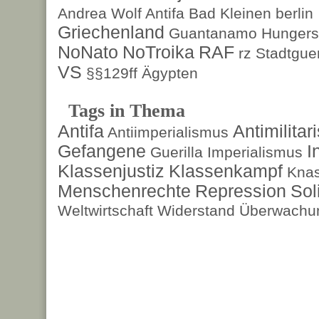
Andrea Wolf
Antifa
Bad Kleinen
berlin
Griechenland
Guantanamo
Hungers
NoNato
NoTroika
RAF
rz
Stadtguer
VS
§§129ff
Ägypten
Tags in Thema
Antifa
Antimilita
Antiimperialismus
Gefangene
I
Guerilla
Imperialismus
Klassenjustiz
Klassenkampf
Kna
Menschenrechte
Repression
Sol
Weltwirtschaft
Widerstand
Überwachun