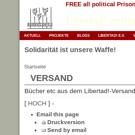
FREE all political Priso
Libertad! onlin
AKTUELL
PROJEKTE
BLOGS
LIBERTAD! E.V.
Solidarität ist unsere Waffe!
Startseite
VERSAND
Bücher etc aus dem Libertad!-Versan
[
HOCH
] -
Email this page
Druckversion
Send by email