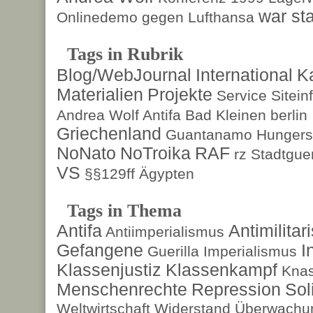
war sta
Onlinedemo gegen Lufthansa
Tags in Rubrik
Blog/WebJournal
International
K
Materialien
Projekte
Service
Sitein
Andrea Wolf
Antifa
Bad Kleinen
berlin
Griechenland
Guantanamo
Hungers
NoNato
NoTroika
RAF
rz
Stadtguer
VS
§§129ff
Ägypten
Tags in Thema
Antifa
Antimilita
Antiimperialismus
Gefangene
I
Guerilla
Imperialismus
Klassenjustiz
Klassenkampf
Kna
Menschenrechte
Repression
Sol
Weltwirtschaft
Widerstand
Überwachun