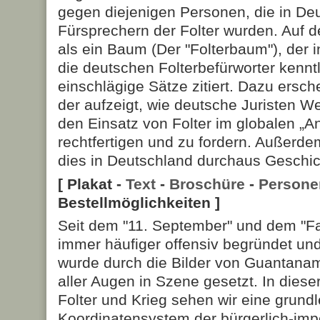
gegen diejenigen Personen, die in Deu
Fürsprechern der Folter wurden. Auf d
als ein Baum (Der "Folterbaum"), der 
die deutschen Folterbefürworter kennt
einschlägige Sätze zitiert. Dazu ersch
der aufzeigt, wie deutsche Juristen We
den Einsatz von Folter im globalen „An
rechtfertigen und zu fordern. Außerde
dies in Deutschland durchaus Geschic
[ Plakat -
Text
-
Broschüre
-
Persone
Bestellmöglichkeiten ]
Seit dem "11. September" und dem "Fal
immer häufiger offensiv begründet und 
wurde durch die Bilder von Guantana
aller Augen in Szene gesetzt. In dies
Folter und Krieg sehen wir eine grun
Koordinatensystem der bürgerlich-impe