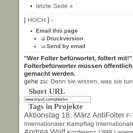
letzte Seite »
[
HOCH
] -
Email this page
Druckversion
Send by email
"Wer Folter befürwortet, foltert mit!
Folterbefürworter müssen öffentlic
gemacht werden.
gehe zu:
Denn sie wissen, was sie tun
Short URL
Tags in Projekte
Aktionstag 18. März
AntiFolter
F
Internationaler Kampftag
Internationa
Andrea Wolf
Konferenz 1999
Lagerw