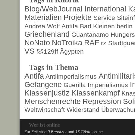
Blog/WebJournal
International
K
Materialien
Projekte
Service
Sitein
Andrea Wolf
Antifa
Bad Kleinen
berlin
Griechenland
Guantanamo
Hungers
NoNato
NoTroika
RAF
rz
Stadtguer
VS
§§129ff
Ägypten
Tags in Thema
Antifa
Antimilita
Antiimperialismus
Gefangene
I
Guerilla
Imperialismus
Klassenjustiz
Klassenkampf
Kna
Menschenrechte
Repression
Sol
Weltwirtschaft
Widerstand
Überwachun
Wer ist online
Zur Zeit sind
0 Benutzer
und
16 Gäste
online.