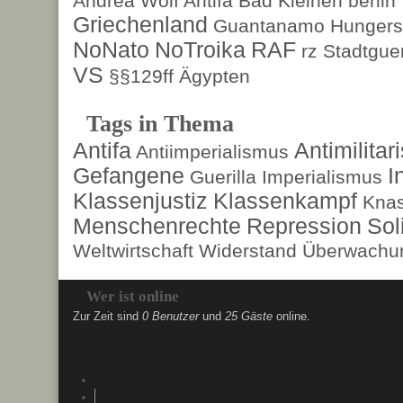
Andrea Wolf
Antifa
Bad Kleinen
berlin
Griechenland
Guantanamo
Hungers
NoNato
NoTroika
RAF
rz
Stadtguer
VS
§§129ff
Ägypten
Tags in Thema
Antifa
Antimilita
Antiimperialismus
Gefangene
I
Guerilla
Imperialismus
Klassenjustiz
Klassenkampf
Kna
Menschenrechte
Repression
Sol
Weltwirtschaft
Widerstand
Überwachun
Wer ist online
Zur Zeit sind
0 Benutzer
und
25 Gäste
online.