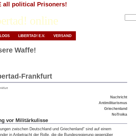
all political Prisoners!
Anmelden
ertad! online
LOGS
LIBERTAD! E.V.
VERSAND
nsere Waffe!
ertad-Frankfurt
nkfurt
Nachricht
Antimilitarismus
Griechenland
NoTroika
 vor Militärkulisse
ehungen zwischen Deutschland und Griechenland“ sind auf einem
nder in Anbetracht der Rolle, die die Bundesregierung gegenüber