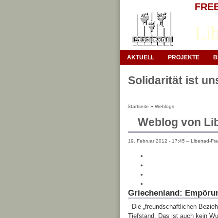
FREE 
Lib
AKTUELL
PROJEKTE
B
Solidarität ist u
Startseite
»
Weblogs
Weblog von Lib
19. Februar 2012 - 17:45 – Libertad-Fra
Griechenland: Empörung
Die „freundschaftlichen Bezi
Tiefstand. Das ist auch kein Wu