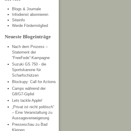
Blogs & Journale
Infodienst abonnieren
Siteinfo
Werde Fördermitglied
Neueste Blogeinträge
Nach dem Prozess –
Statement der
“FreeFede”-Kampagne
Suzuki GS 750 - die
Sportskanone für
Scharfschützen
Blockupy: Call for Actions
Camps während der
G8/G7-Gipfel
Lets tackle Apple!
„Privat ist nicht politisch“
– Eine Veranstaltung zu
Aussageverweigerung
Presseschau zu Bad
Kleinen