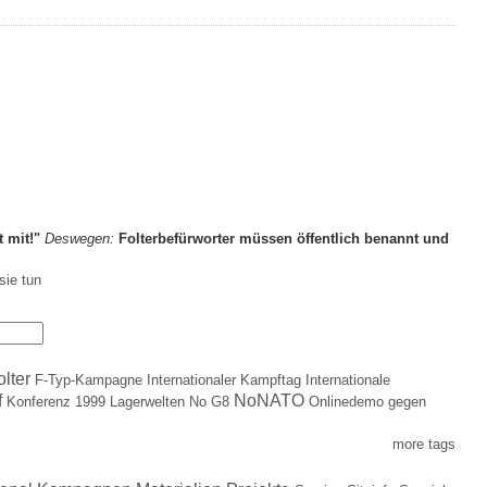
t mit!"
Deswegen:
Folterbefürworter müssen öffentlich benannt und
sie tun
olter
F-Typ-Kampagne
Internationaler Kampftag
Internationale
f
NoNATO
Konferenz 1999
Lagerwelten
No G8
Onlinedemo gegen
more tags