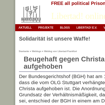
FREE all political Priso
Libertad! onlin
AKTUELL
PROJEKTE
BLOGS
LIBERTAD! E.V.
Solidarität ist unsere Waffe!
Startseite
»
Weblogs
»
Weblog von Libertad-Frankfurt
Beugehaft gegen Christa
aufgehoben
Der Bundesgerichtshof (BGH) hat am 1
dass die vom OLG Stuttgart verhängt
Christa aufgehoben ist. Die Anordnun
Grundsatz der Verhältnismäßigkeit, d
sei, entschied der BGH in einem am 