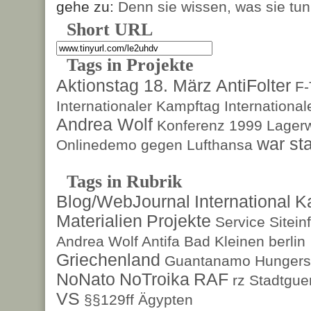
gehe zu:
Denn sie wissen, was sie tun
Short URL
Tags in Projekte
Aktionstag 18. März
AntiFolter
F
Internationaler Kampftag
Internationa
Andrea Wolf
Konferenz 1999
Lagerw
war sta
Onlinedemo gegen Lufthansa
Tags in Rubrik
Blog/WebJournal
International
K
Materialien
Projekte
Service
Sitein
Andrea Wolf
Antifa
Bad Kleinen
berlin
Griechenland
Guantanamo
Hungers
NoNato
NoTroika
RAF
rz
Stadtguer
VS
§§129ff
Ägypten