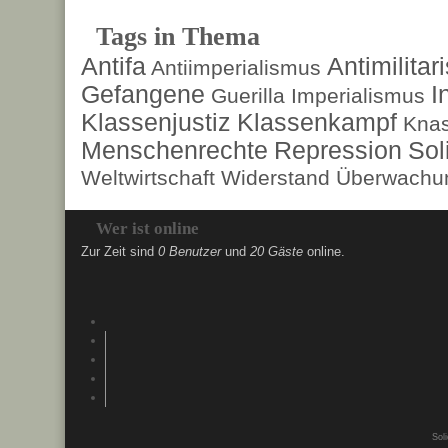
Tags in Thema
Antifa
Antimilita
Antiimperialismus
Gefangene
I
Guerilla
Imperialismus
Klassenjustiz
Klassenkampf
Kna
Menschenrechte
Repression
Sol
Weltwirtschaft
Widerstand
Überwachun
Wer ist online
Zur Zeit sind
0 Benutzer
und
20 Gäste
online.
Soli