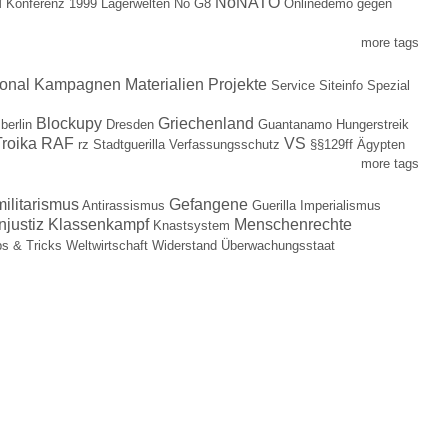
f
NoNATO
Konferenz 1999
Lagerwelten
No G8
Onlinedemo gegen
more tags
ional
Kampagnen
Materialien
Projekte
Service
Siteinfo
Spezial
Blockupy
Griechenland
berlin
Dresden
Guantanamo
Hungerstreik
roika
RAF
VS
rz
Stadtguerilla
Verfassungsschutz
§§129ff
Ägypten
more tags
militarismus
Gefangene
Antirassismus
Guerilla
Imperialismus
njustiz
Klassenkampf
Menschenrechte
Knastsystem
ps & Tricks
Weltwirtschaft
Widerstand
Überwachungsstaat