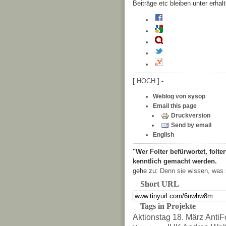
Beiträge etc bleiben unter
erhal
[
HOCH
] -
Weblog von sysop
Email this page
Druckversion
Send by email
English
"Wer Folter befürwortet, folter
kenntlich gemacht werden.
gehe zu:
Denn sie wissen, was 
Short URL
Tags in Projekte
Aktionstag 18. März
AntiF