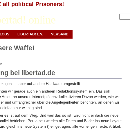
all political Prisoners!
Anmelden
ertad! online
LOGS
LIBERTAD! E.V.
VERSAND
nsere Waffe!
op
ng bei libertad.de
ezogen... - aber auf andere Hardware umgestellt.
ten wir gerade auch ein anderen Redaktionssystem ein. Das soll
e Arbeit an unserer Internetpräsenz kollektivieren.Davon werden, wie wir
ller und umfangreicher über die Angelegenheiten berichten, an denen wir
s einfach nur wichtig sind.
ber es ist auf dem Weg. Und weil das so ist, wird nicht einfach die neue
arallel betrieben. Peu a peu werden alle Daten und Bilder ins neue Layout
wird gleich ins neue System (
) eingetragen; alle vorherigen Texte, Artikel,