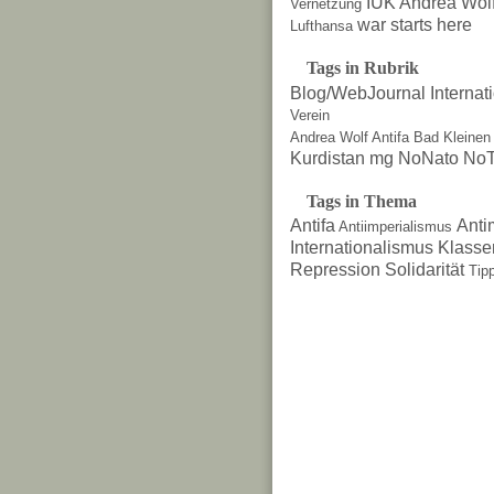
IUK Andrea Wol
Vernetzung
war starts here
Lufthansa
Tags in Rubrik
Blog/WebJournal
Internat
Verein
Andrea Wolf
Antifa
Bad Kleinen
Kurdistan
mg
NoNato
NoT
Tags in Thema
Antifa
Anti
Antiimperialismus
Internationalismus
Klasse
Repression
Solidarität
Tip