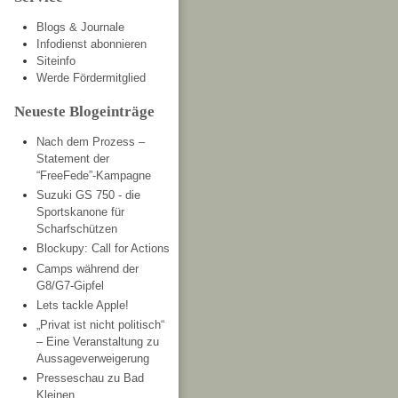
Blogs & Journale
Infodienst abonnieren
Siteinfo
Werde Fördermitglied
Neueste Blogeinträge
Nach dem Prozess –
Statement der
“FreeFede”-Kampagne
Suzuki GS 750 - die
Sportskanone für
Scharfschützen
Blockupy: Call for Actions
Camps während der
G8/G7-Gipfel
Lets tackle Apple!
„Privat ist nicht politisch“
– Eine Veranstaltung zu
Aussageverweigerung
Presseschau zu Bad
Kleinen