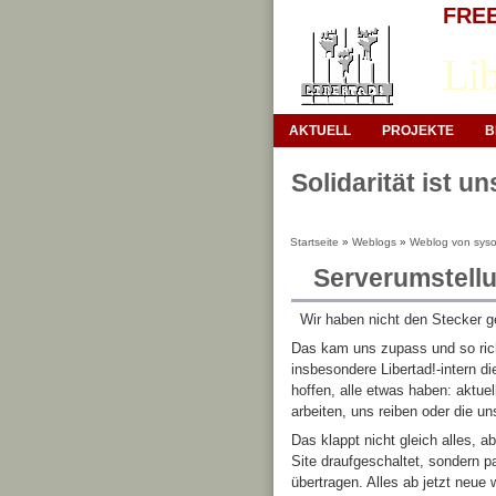
FREE 
Lib
AKTUELL
PROJEKTE
B
Solidarität ist u
Startseite
»
Weblogs
»
Weblog von sys
Serverumstellu
Wir haben nicht den Stecker g
Das kam uns zupass und so rich
insbesondere Libertad!-intern di
hoffen, alle etwas haben: aktue
arbeiten, uns reiben oder die un
Das klappt nicht gleich alles, a
Site draufgeschaltet, sondern p
übertragen. Alles ab jetzt neue 