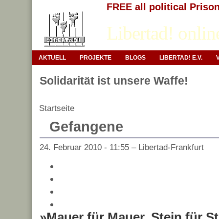
FREE all political Priso
Libertad! onlin
AKTUELL
PROJEKTE
BLOGS
LIBERTAD! E.V.
Solidarität ist unsere Waffe!
Startseite
Gefangene
24. Februar 2010 - 11:55 – Libertad-Frankfurt
»Mauer für Mauer, Stein für Ste