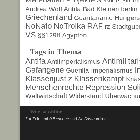
Service
Sitein
Andrea Wolf
Antifa
Bad Kleinen
berlin
Griechenland
Guantanamo
Hungers
NoNato
NoTroika
RAF
rz
Stadtguer
VS
§§129ff
Ägypten
Tags in Thema
Antifa
Antimilita
Antiimperialismus
Gefangene
I
Guerilla
Imperialismus
Klassenjustiz
Klassenkampf
Kna
Menschenrechte
Repression
Sol
Weltwirtschaft
Widerstand
Überwachun
Wer ist online
Zur Zeit sind
0 Benutzer
und
24 Gäste
online.