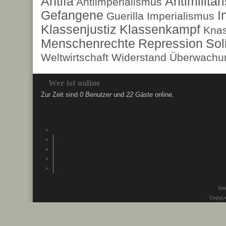
Antifa
Antimilita
Antiimperialismus
Gefangene
I
Guerilla
Imperialismus
Klassenjustiz
Klassenkampf
Kna
Menschenrechte
Repression
Sol
Weltwirtschaft
Widerstand
Überwachun
Wer ist online
Zur Zeit sind
0 Benutzer
und
22 Gäste
online.
Soli
CopyLe