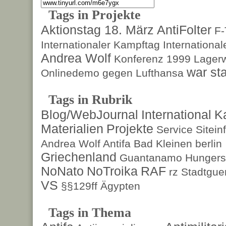
Tags in Projekte
Aktionstag 18. März
AntiFolter
F
Internationaler Kampftag
Internationa
Andrea Wolf
Konferenz 1999
Lagerw
war sta
Onlinedemo gegen Lufthansa
Tags in Rubrik
Blog/WebJournal
International
K
Materialien
Projekte
Service
Sitein
Andrea Wolf
Antifa
Bad Kleinen
berlin
Griechenland
Guantanamo
Hungers
NoNato
NoTroika
RAF
rz
Stadtguer
VS
§§129ff
Ägypten
Tags in Thema