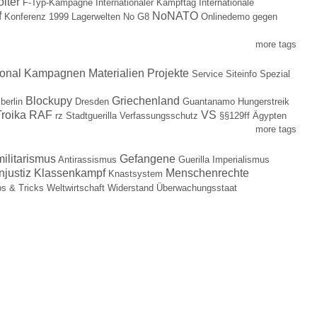
olter
F-Typ-Kampagne
Internationaler Kampftag
Internationale
f
NoNATO
Konferenz 1999
Lagerwelten
No G8
Onlinedemo gegen
more tags
ional
Kampagnen
Materialien
Projekte
Service
Siteinfo
Spezial
Blockupy
Griechenland
berlin
Dresden
Guantanamo
Hungerstreik
roika
RAF
VS
rz
Stadtguerilla
Verfassungsschutz
§§129ff
Ägypten
more tags
militarismus
Gefangene
Antirassismus
Guerilla
Imperialismus
njustiz
Klassenkampf
Menschenrechte
Knastsystem
ps & Tricks
Weltwirtschaft
Widerstand
Überwachungsstaat