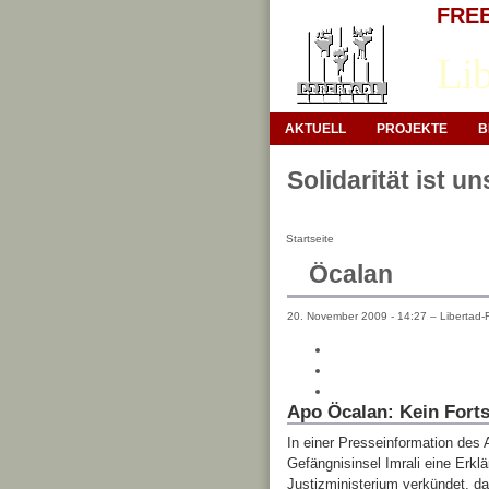
FREE 
Lib
AKTUELL
PROJEKTE
B
Solidarität ist u
Startseite
Öcalan
20. November 2009 - 14:27 – Libertad-F
Apo Öcalan: Kein Forts
In einer Presseinformation des 
Gefängnisinsel Imrali eine Erkl
Justizministerium verkündet, da