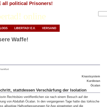
all political Prisoners!
Anmelden
ertad! online
LOGS
LIBERTAD! E.V.
VERSAND
nsere Waffe!
rankfurt
Knastsystem
Kurdistan
Öcalan
chritt, stattdessen Verschärfung der Isolation
Asrin Rechtsbüro veröffentlichen sie nach einem Besuch auf der
ärung von Abdullah Öcalan. In den vergangenen Tage hatte das türkische
ss allseitige Haftverbesserungen für Apo eingetreten und die