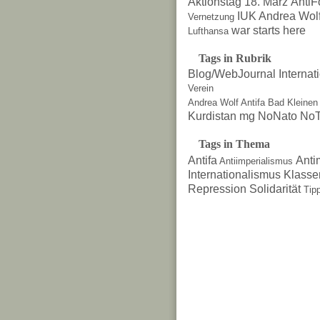
Aktionstag 18. März
AntiF
IUK Andrea Wol
Vernetzung
war starts here
Lufthansa
Tags in Rubrik
Blog/WebJournal
Internat
Verein
Andrea Wolf
Antifa
Bad Kleinen
Kurdistan
mg
NoNato
NoT
Tags in Thema
Antifa
Anti
Antiimperialismus
Internationalismus
Klasse
Repression
Solidarität
Tip