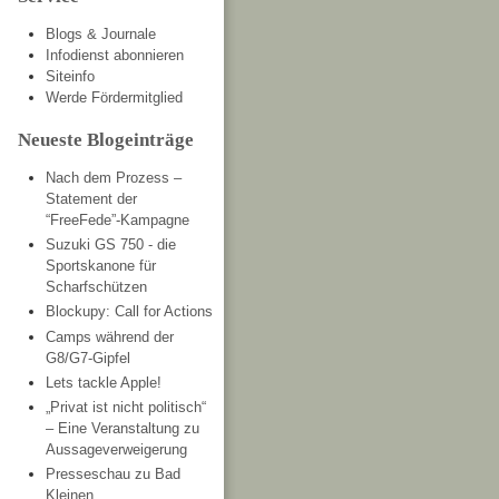
Blogs & Journale
Infodienst abonnieren
Siteinfo
Werde Fördermitglied
Neueste Blogeinträge
Nach dem Prozess –
Statement der
“FreeFede”-Kampagne
Suzuki GS 750 - die
Sportskanone für
Scharfschützen
Blockupy: Call for Actions
Camps während der
G8/G7-Gipfel
Lets tackle Apple!
„Privat ist nicht politisch“
– Eine Veranstaltung zu
Aussageverweigerung
Presseschau zu Bad
Kleinen