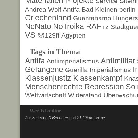
Materialien
Projekte
Service
Sitein
Andrea Wolf
Antifa
Bad Kleinen
berlin
Griechenland
Guantanamo
Hungers
NoNato
NoTroika
RAF
rz
Stadtguer
VS
§§129ff
Ägypten
Tags in Thema
Antifa
Antimilita
Antiimperialismus
Gefangene
I
Guerilla
Imperialismus
Klassenjustiz
Klassenkampf
Kna
Menschenrechte
Repression
Sol
Weltwirtschaft
Widerstand
Überwachun
Wer ist online
Zur Zeit sind
0 Benutzer
und
21 Gäste
online.