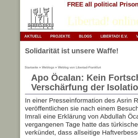
FREE all political Priso
Libertad! onlin
AKTUELL
PROJEKTE
BLOGS
LIBERTAD! E.V.
Solidarität ist unsere Waffe!
Startseite
»
Weblogs
»
Weblog von Libertad-Frankfurt
Apo Öcalan: Kein Fortsch
Verschärfung der Isolati
In einer Presseinformation des Asrin 
veröffentlichen sie nach einem Besuch
Imrali eine Erklärung von Abdullah Öc
vergangenen Tage hatte das türkische
verkündet, dass allseitige Haftverbes