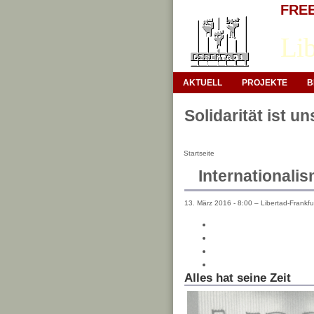
FREE 
Lib
AKTUELL
PROJEKTE
B
Solidarität ist u
Startseite
Internationali
13. März 2016 - 8:00 – Libertad-Frankfu
Alles hat seine Zeit