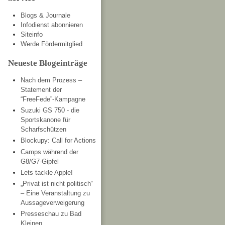
Blogs & Journale
Infodienst abonnieren
Siteinfo
Werde Fördermitglied
Neueste Blogeinträge
Nach dem Prozess –
Statement der
“FreeFede”-Kampagne
Suzuki GS 750 - die
Sportskanone für
Scharfschützen
Blockupy: Call for Actions
Camps während der
G8/G7-Gipfel
Lets tackle Apple!
„Privat ist nicht politisch“
– Eine Veranstaltung zu
Aussageverweigerung
Presseschau zu Bad
Kleinen