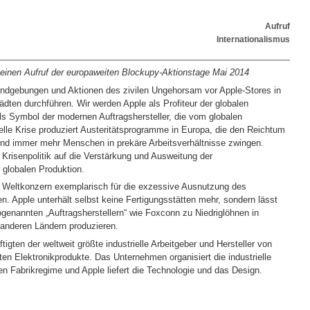
Aufruf
Internationalismus
einen Aufruf der europaweiten Blockupy-Aktionstage Mai 2014
ndgebungen und Aktionen des zivilen Ungehorsam vor Apple-Stores in
dten durchführen. Wir werden Apple als Profiteur der globalen
ls Symbol der modernen Auftragshersteller, die vom globalen
tuelle Krise produziert Austeritätsprogramme in Europa, die den Reichtum
und immer mehr Menschen in prekäre Arbeitsverhältnisse zwingen.
e Krisenpolitik auf die Verstärkung und Ausweitung der
globalen Produktion.
r Weltkonzern exemplarisch für die exzessive Ausnutzung des
. Apple unterhält selbst keine Fertigungsstätten mehr, sondern lässt
genannten „Auftragsherstellern“ wie Foxconn zu Niedriglöhnen in
 anderen Ländern produzieren.
igten der weltweit größte industrielle Arbeitgeber und Hersteller von
ten Elektronikprodukte. Das Unternehmen organisiert die industrielle
n Fabrikregime und Apple liefert die Technologie und das Design.