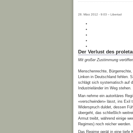
28. März 2012 - 9:03 – Libertad
Der Verlust des prolet
Mit großer Zustimmung veröffent
Menschenrechte, Bürgerrechte, I
Linken in Deutschland fehlen. Si
schlägt sich systematisch auf 
Industrieländer im Weg stehen. 
Man nehme ein autoritäres Regime
«verschwinden» lässt, ins Exil 
Widerspruch duldet, dessen Füh
übergeht, das schließlich weitr
Armut treibt, während einige we
Regimes) noch reicher werden.
Das Regime gerät in eine tiefe K