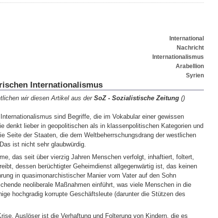
International
Nachricht
Internationalismus
Arabellion
Syrien
arischen Internationalismus
lichen wir diesen Artikel aus der
SoZ - Sozialistische Zeitung
(
)
nternationalismus sind Begriffe, die im Vokabular einer gewissen
e denkt lieber in geopolitischen als in klassenpolitischen Kategorien und
die Seite der Staaten, die dem Weltbeherrschungsdrang der westlichen
Das ist nicht sehr glaubwürdig.
, das seit über vierzig Jahren Menschen verfolgt, inhaftiert, foltert,
treibt, dessen berüchtigter Geheimdienst allgegenwärtig ist, das keinen
rung in quasimonarchistischer Manier vom Vater auf den Sohn
eichende neoliberale Maßnahmen einführt, was viele Menschen in die
nige hochgradig korrupte Geschäftsleute (darunter die Stützen des
rise, Auslöser ist die Verhaftung und Folterung von Kindern, die es