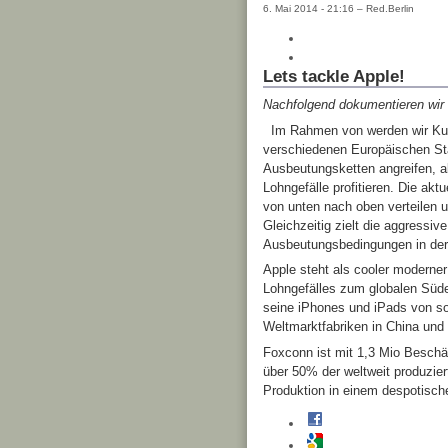
6. Mai 2014 - 21:16 – Red.Berlin
Lets tackle Apple!
Nachfolgend dokumentieren wir 
Im Rahmen von
werden wir Ku
verschiedenen Europäischen Stä
Ausbeutungsketten angreifen, a
Lohngefälle profitieren. Die ak
von unten nach oben verteilen 
Gleichzeitig zielt die aggressiv
Ausbeutungsbedingungen in der 
Apple steht als cooler moderne
Lohngefälles zum globalen Süden
seine iPhones und iPads von so
Weltmarktfabriken in China und
Foxconn ist mit 1,3 Mio Beschäft
über 50% der weltweit produzier
Produktion in einem despotische