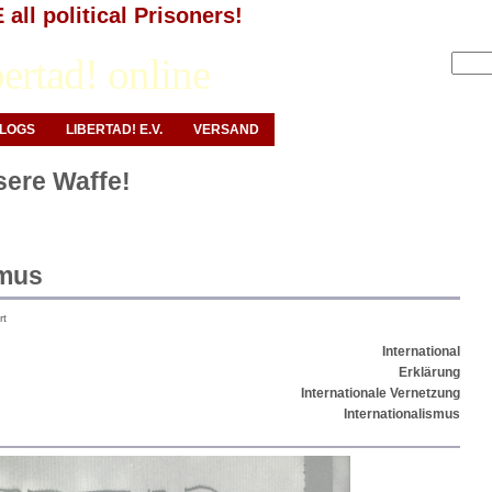
all political Prisoners!
Anmelden
ertad! online
LOGS
LIBERTAD! E.V.
VERSAND
nsere Waffe!
smus
rt
International
Erklärung
Internationale Vernetzung
Internationalismus