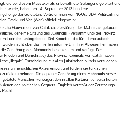
trägt, die bei diesem Massaker als unbewaffnete Gefangene gefoltert und
ichtet wurde, haben am 14. September 2013 hunderte
ngehörige der Getöteten, VertreterInnen von NGOs, BDP-PolitikerInnen
ion Catak und Van (Wan) offiziell eingeweiht.
rkische Gouverneur von Catak die Zerstörung des Mahnmals gefordert
fentliche, geheime Sitzung des „Councils“ (Versammlung) der Provinz
ur mit den ihm untergebenen fünf Beamten, die fünf demokratisch
n wurden nicht über das Treffen informiert. In ihrer Abwesenheit haben
 die Zerstörung des Mahnmals beschlossen und verfügt. Die
 für Frieden und Demokratie) des Provinz- Councils von Catak haben
se „illegale“ Entscheidung mit allen juristischen Mitteln vorzugehen.
dieses unmenschlichen Aktes empört und fordern die türkischen
s zurück zu nehmen. Die geplante Zerstörung eines Mahnmals sowie
getötete Menschen verweigert den in allen Kulturen tief verankerten
 denen des politischen Gegners. Zugleich verstößt der Zerstörungs-
s Recht.