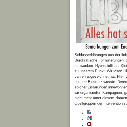
Schlusserklärungen aus der links
Bürokratische Formulierungen, d
schwanken. Hybris trifft auf Kl
zu unserem Punkt: Wir lösen Lib
Jahren abgezeichnet hat. Niema
unserer Existenz wusste. Denno
solcher Erklärungen innewohnende
wir organisierten Kampagnen, ga
nicht mehr unter diesem Namen 
Quellgruppen der Interventionist