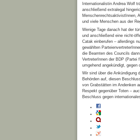
Internationalistin Andrea Wolf 
anschließend extralegal hinger
MenschenrechtsaktivistInnen, A
und viele Menschen aus der Reg
Wenige Tage danach hat der tü
und anschließend eine nicht-öf
Catak einberufen – allerdings n
gewählten ParteienvertreterInne
die Beamten des Councils dann
VertreterInnen der BDP (Partei
umgehend angekündigt, gegen die
Wir sind über die Ankündigung 
Behörden auf, diesen Beschlus
von Grabstätten im Andenken an 
Respekt gegenüber Toten – auch
Beschluss gegen internationale