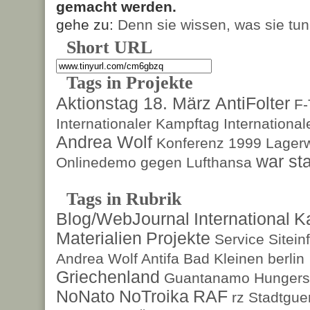
gemacht werden.
gehe zu:
Denn sie wissen, was sie tun
Short URL
Tags in Projekte
Aktionstag 18. März
AntiFolter
F
Internationaler Kampftag
Internationa
Andrea Wolf
Konferenz 1999
Lagerw
war sta
Onlinedemo gegen Lufthansa
Tags in Rubrik
Blog/WebJournal
International
K
Materialien
Projekte
Service
Sitein
Andrea Wolf
Antifa
Bad Kleinen
berlin
Griechenland
Guantanamo
Hungers
NoNato
NoTroika
RAF
rz
Stadtguer