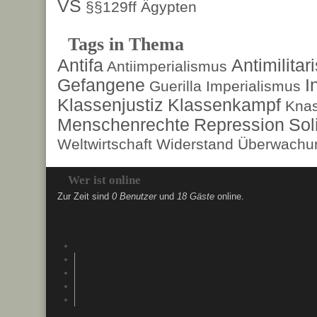
VS
§§129ff
Ägypten
Tags in Thema
Antifa
Antimilita
Antiimperialismus
Gefangene
I
Guerilla
Imperialismus
Klassenjustiz
Klassenkampf
Kna
Menschenrechte
Repression
Sol
Weltwirtschaft
Widerstand
Überwachun
Wer ist online
Zur Zeit sind
0 Benutzer
und
18 Gäste
online.