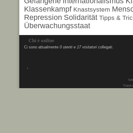
Gefangene
Internationalismus
Kl
Klassenkampf
Mensc
Knastsystem
Repression
Solidarität
Tipps & Tri
Überwachungsstaat
Chi è online
Ci sono attualmente
0 utenti
e
17 visitatori
collegati.
Soli
CopyLe