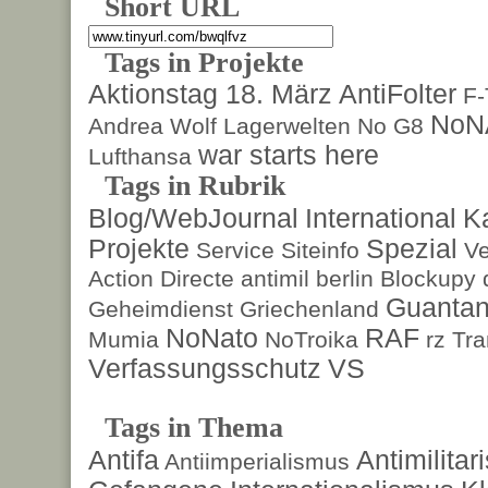
Short URL
Tags in Projekte
Aktionstag 18. März
AntiFolter
F
NoN
Andrea Wolf
Lagerwelten
No G8
war starts here
Lufthansa
Tags in Rubrik
Blog/WebJournal
International
K
Projekte
Spezial
Service
Siteinfo
Ve
Action Directe
antimil
berlin
Blockupy
Guanta
Geheimdienst
Griechenland
NoNato
RAF
Mumia
NoTroika
rz
Tra
Verfassungsschutz
VS
Tags in Thema
Antifa
Antimilita
Antiimperialismus