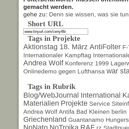
gemacht werden.
gehe zu:
Denn sie wissen, was sie tun
Short URL
Tags in Projekte
Aktionstag 18. März
AntiFolter
F
Internationaler Kampftag
Internationa
Andrea Wolf
Konferenz 1999
Lagerw
war sta
Onlinedemo gegen Lufthansa
Tags in Rubrik
Blog/WebJournal
International
K
Materialien
Projekte
Service
Sitein
Andrea Wolf
Antifa
Bad Kleinen
berlin
Griechenland
Guantanamo
Hungers
NoNato
NoTroika
RAF
rz
Stadtguer