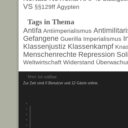
VS
§§129ff
Ägypten
Tags in Thema
Antifa
Antimilita
Antiimperialismus
Gefangene
I
Guerilla
Imperialismus
Klassenjustiz
Klassenkampf
Kna
Menschenrechte
Repression
Sol
Weltwirtschaft
Widerstand
Überwachun
Wer ist online
Zur Zeit sind
0 Benutzer
und
12 Gäste
online.