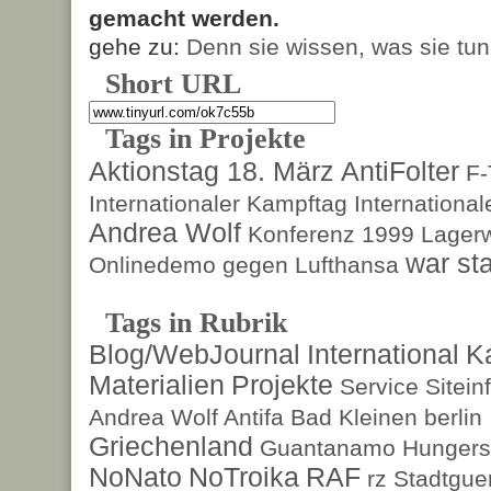
gemacht werden.
gehe zu:
Denn sie wissen, was sie tun
Short URL
Tags in Projekte
Aktionstag 18. März
AntiFolter
F
Internationaler Kampftag
Internationa
Andrea Wolf
Konferenz 1999
Lagerw
war sta
Onlinedemo gegen Lufthansa
Tags in Rubrik
Blog/WebJournal
International
K
Materialien
Projekte
Service
Sitein
Andrea Wolf
Antifa
Bad Kleinen
berlin
Griechenland
Guantanamo
Hungers
NoNato
NoTroika
RAF
rz
Stadtguer