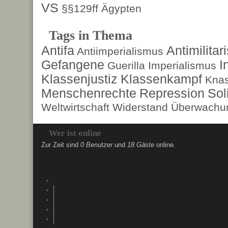
VS
§§129ff
Ägypten
Tags in Thema
Antifa
Antimilita
Antiimperialismus
Gefangene
I
Guerilla
Imperialismus
Klassenjustiz
Klassenkampf
Kna
Menschenrechte
Repression
Sol
Weltwirtschaft
Widerstand
Überwachun
Wer ist online
Zur Zeit sind
0 Benutzer
und
18 Gäste
online.