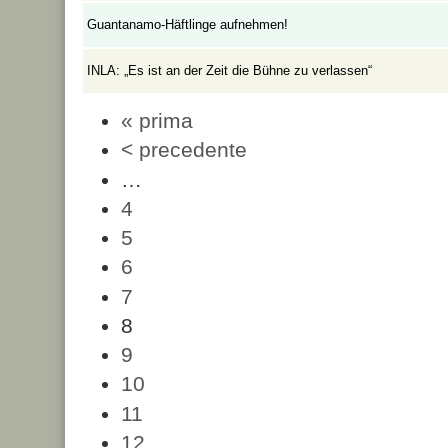
Guantanamo-Häftlinge aufnehmen!
INLA: „Es ist an der Zeit die Bühne zu verlassen“
« prima
< precedente
…
4
5
6
7
8
9
10
11
12