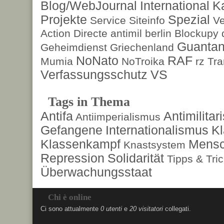
Blog/WebJournal
International
K
Projekte
Spezial
Service
Siteinfo
Ve
Action Directe
antimil
berlin
Blockupy
Guanta
Geheimdienst
Griechenland
NoNato
RAF
Mumia
NoTroika
rz
Tra
Verfassungsschutz
VS
Tags in Thema
Antifa
Antimilita
Antiimperialismus
Gefangene
Internationalismus
Kl
Klassenkampf
Mensc
Knastsystem
Repression
Solidarität
Tipps & Tri
Überwachungsstaat
Chi è online
Ci sono attualmente
0 utenti
e
20 visitatori
collegati.