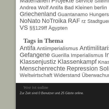
Materialien
Projekte
Service
Sitein
Andrea Wolf
Antifa
Bad Kleinen
berlin
Griechenland
Guantanamo
Hungers
NoNato
NoTroika
RAF
rz
Stadtguer
VS
§§129ff
Ägypten
Tags in Thema
Antifa
Antimilita
Antiimperialismus
Gefangene
I
Guerilla
Imperialismus
Klassenjustiz
Klassenkampf
Kna
Menschenrechte
Repression
Sol
Weltwirtschaft
Widerstand
Überwachun
Wer ist online
Zur Zeit sind
0 Benutzer
und
25 Gäste
online.