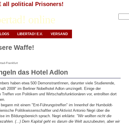
all political Prisoners!
Anmelden
ertad! online
LOGS
LIBERTAD! E.V.
VERSAND
nsere Waffe!
tad-Frankfurt
ngeln das Hotel Adlon
bers haben etwa 500 DemonstrantInnen, darunter viele Studierende,
aft 2009" im Berliner Nobelhotel Adlon umzingelt. Einige der
Treffen von Politikern und Wirtschaftsfunktionären vor, entrollten dort
len.
 begann mit einem "Ent-Führungstreffen" im Innenhof der Humboldt-
lienische Politikwissenschaftler und Aktivist Antonio Negri über die
se im Bildungsbereich sprach. Negri erklärte:
"Wir wollten nicht die
bezahlen. (...) Dem Kapital geht es darum die Welt auszubeuten, aber wir