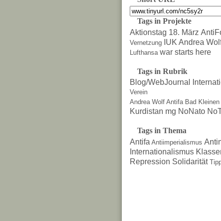
Tags in Projekte
Aktionstag 18. März
AntiF
IUK Andrea Wol
Vernetzung
war starts here
Lufthansa
Tags in Rubrik
Blog/WebJournal
Internat
Verein
Andrea Wolf
Antifa
Bad Kleinen
Kurdistan
mg
NoNato
NoT
Tags in Thema
Antifa
Anti
Antiimperialismus
Internationalismus
Klasse
Repression
Solidarität
Tip