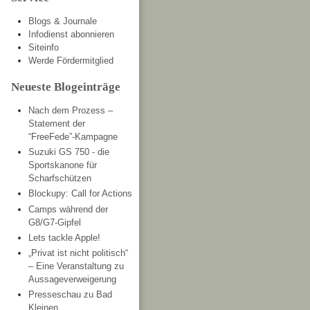
Blogs & Journale
Infodienst abonnieren
Siteinfo
Werde Fördermitglied
Neueste Blogeinträge
Nach dem Prozess –
Statement der
“FreeFede”-Kampagne
Suzuki GS 750 - die
Sportskanone für
Scharfschützen
Blockupy: Call for Actions
Camps während der
G8/G7-Gipfel
Lets tackle Apple!
„Privat ist nicht politisch“
– Eine Veranstaltung zu
Aussageverweigerung
Presseschau zu Bad
Kleinen