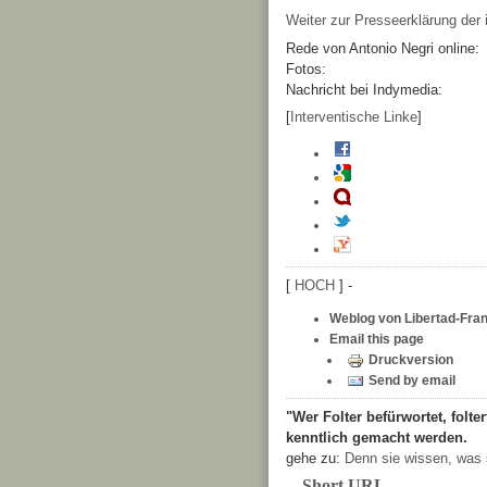
Weiter zur Presseerklärung der 
Rede von Antonio Negri online:
Fotos:
Nachricht bei Indymedia:
[
Interventische Linke
]
[
HOCH
] -
Weblog von Libertad-Fran
Email this page
Druckversion
Send by email
"Wer Folter befürwortet, folter
kenntlich gemacht werden.
gehe zu:
Denn sie wissen, was 
Short URL