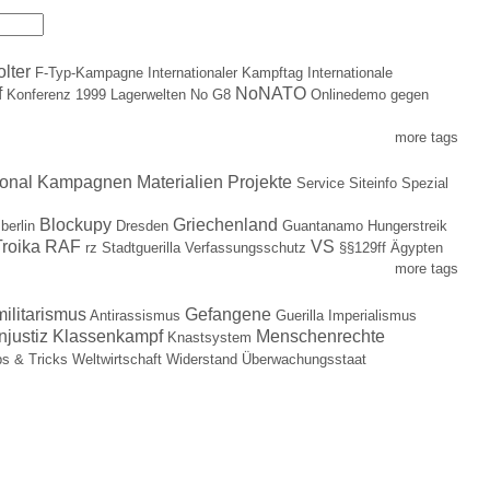
olter
F-Typ-Kampagne
Internationaler Kampftag
Internationale
f
NoNATO
Konferenz 1999
Lagerwelten
No G8
Onlinedemo gegen
more tags
ional
Kampagnen
Materialien
Projekte
Service
Siteinfo
Spezial
Blockupy
Griechenland
berlin
Dresden
Guantanamo
Hungerstreik
roika
RAF
VS
rz
Stadtguerilla
Verfassungsschutz
§§129ff
Ägypten
more tags
militarismus
Gefangene
Antirassismus
Guerilla
Imperialismus
njustiz
Klassenkampf
Menschenrechte
Knastsystem
ps & Tricks
Weltwirtschaft
Widerstand
Überwachungsstaat