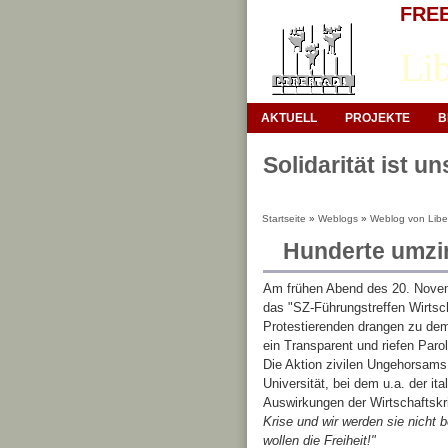
FREE 
Lib
AKTUELL
PROJEKTE
B
Solidarität ist u
Startseite
»
Weblogs
»
Weblog von Liber
Hunderte umzi
Am frühen Abend des 20. Novem
das "SZ-Führungstreffen Wirtsch
Protestierenden drangen zu dem 
ein Transparent und riefen Paro
Die Aktion zivilen Ungehorsams
Universität, bei dem u.a. der ita
Auswirkungen der Wirtschaftskri
Krise und wir werden sie nicht 
wollen die Freiheit!"