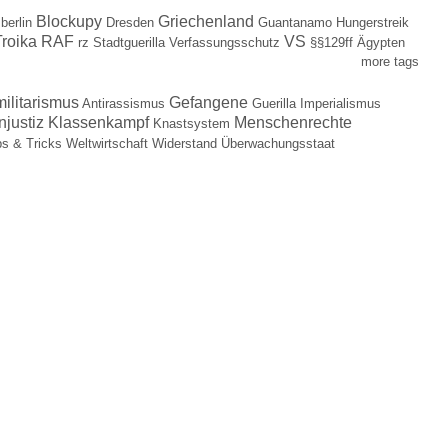
Blockupy
Griechenland
berlin
Dresden
Guantanamo
Hungerstreik
roika
RAF
VS
rz
Stadtguerilla
Verfassungsschutz
§§129ff
Ägypten
more tags
militarismus
Gefangene
Antirassismus
Guerilla
Imperialismus
njustiz
Klassenkampf
Menschenrechte
Knastsystem
ps & Tricks
Weltwirtschaft
Widerstand
Überwachungsstaat