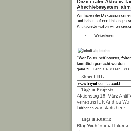
Dezentraler Aktions-T
Abschiebesystem lahm
Wir haben die Diskussion um e
und haben auf den bisherigen Vo
Kritikpunkte wollen wir an diese
Weiterlesen
"Wer Folter befürwortet, folter
kenntlich gemacht werden.
gehe zu:
Denn sie wissen, was 
Short URL
Tags in Projekte
Aktionstag 18. März
AntiF
IUK Andrea Wol
Vernetzung
war starts here
Lufthansa
Tags in Rubrik
Blog/WebJournal
Internat