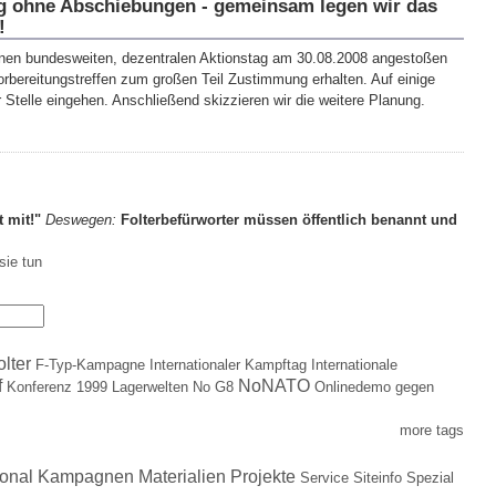
ag ohne Abschiebungen - gemeinsam legen wir das
!
inen bundesweiten, dezentralen Aktionstag am 30.08.2008 angestoßen
rbereitungstreffen zum großen Teil Zustimmung erhalten. Auf einige
r Stelle eingehen. Anschließend skizzieren wir die weitere Planung.
t mit!"
Deswegen:
Folterbefürworter müssen öffentlich benannt und
sie tun
olter
F-Typ-Kampagne
Internationaler Kampftag
Internationale
f
NoNATO
Konferenz 1999
Lagerwelten
No G8
Onlinedemo gegen
more tags
ional
Kampagnen
Materialien
Projekte
Service
Siteinfo
Spezial