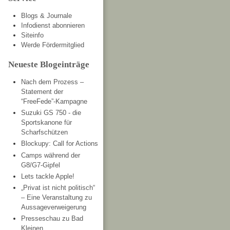
Blogs & Journale
Infodienst abonnieren
Siteinfo
Werde Fördermitglied
Neueste Blogeinträge
Nach dem Prozess –
Statement der
“FreeFede”-Kampagne
Suzuki GS 750 - die
Sportskanone für
Scharfschützen
Blockupy: Call for Actions
Camps während der
G8/G7-Gipfel
Lets tackle Apple!
„Privat ist nicht politisch“
– Eine Veranstaltung zu
Aussageverweigerung
Presseschau zu Bad
Kleinen