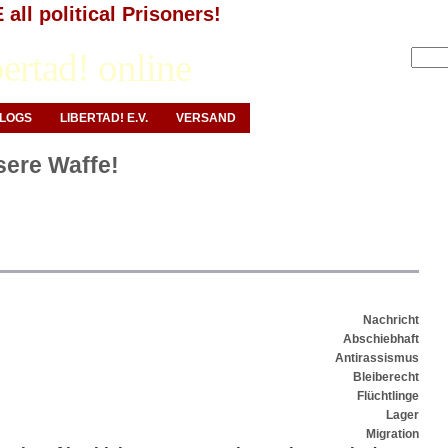
all political Prisoners!
Anmelden
ertad! online
LOGS
LIBERTAD! E.V.
VERSAND
nsere Waffe!
Nachricht
Abschiebhaft
Antirassismus
Bleiberecht
Flüchtlinge
Lager
Migration