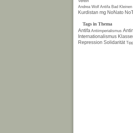
Verein
Andrea Wolf
Antifa
Bad Kleinen
Kurdistan
mg
NoNato
NoT
Tags in Thema
Antifa
Anti
Antiimperialismus
Internationalismus
Klasse
Repression
Solidarität
Tip