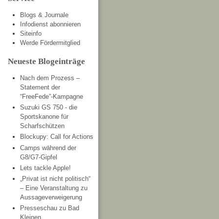
Blogs & Journale
Infodienst abonnieren
Siteinfo
Werde Fördermitglied
Neueste Blogeinträge
Nach dem Prozess –
Statement der
“FreeFede”-Kampagne
Suzuki GS 750 - die
Sportskanone für
Scharfschützen
Blockupy: Call for Actions
Camps während der
G8/G7-Gipfel
Lets tackle Apple!
„Privat ist nicht politisch“
– Eine Veranstaltung zu
Aussageverweigerung
Presseschau zu Bad
Kleinen