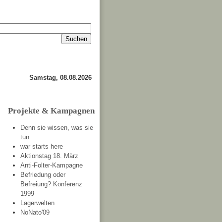
Impressum
Kontakt
about
Samstag, 08.08.2026
Projekte & Kampagnen
Denn sie wissen, was sie
tun
war starts here
Aktionstag 18. März
Anti-Folter-Kampagne
Befriedung oder
Befreiung? Konferenz
1999
Lagerwelten
NoNato'09