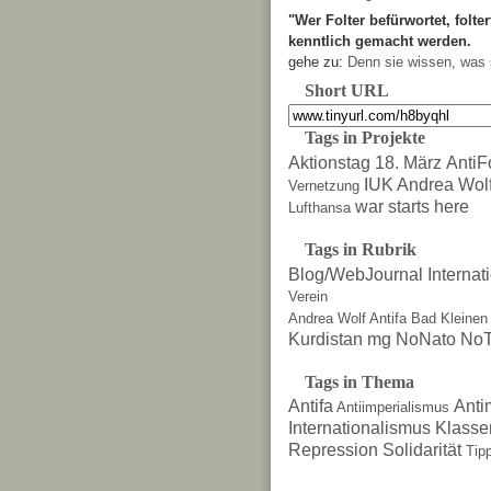
"Wer Folter befürwortet, folter
kenntlich gemacht werden.
gehe zu:
Denn sie wissen, was 
Short URL
Tags in Projekte
Aktionstag 18. März
AntiF
IUK Andrea Wol
Vernetzung
war starts here
Lufthansa
Tags in Rubrik
Blog/WebJournal
Internat
Verein
Andrea Wolf
Antifa
Bad Kleinen
Kurdistan
mg
NoNato
NoT
Tags in Thema
Antifa
Anti
Antiimperialismus
Internationalismus
Klasse
Repression
Solidarität
Tip