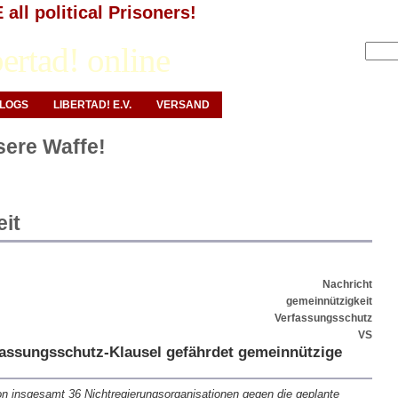
all political Prisoners!
Anmelden
ertad! online
LOGS
LIBERTAD! E.V.
VERSAND
nsere Waffe!
it
Nachricht
gemeinnützigkeit
Verfassungsschutz
VS
fassungsschutz-Klausel gefährdet gemeinnützige
von insgesamt 36 Nichtregierungsorganisationen gegen die geplante