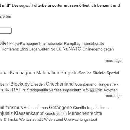
t mit!"
Deswegen:
Folterbefürworter müssen öffentlich benannt und
sie tun
olter
F-Typ-Kampagne
Internationaler Kampftag
Internationale
f
NoNATO
Konferenz 1999
Lagerwelten
No G8
Onlinedemo gegen
more tags
ional
Kampagnen
Materialien
Projekte
Service
Siteinfo
Spezial
Blockupy
Griechenland
berlin
Dresden
Guantanamo
Hungerstreik
roika
RAF
VS
rz
Stadtguerilla
Verfassungsschutz
§§129ff
Ägypten
more tags
militarismus
Gefangene
Antirassismus
Guerilla
Imperialismus
njustiz
Klassenkampf
Menschenrechte
Knastsystem
ps & Tricks
Weltwirtschaft
Widerstand
Überwachungsstaat