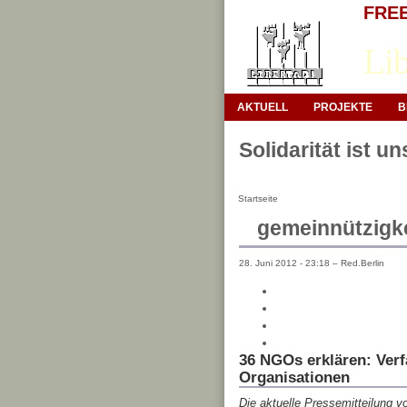
FREE 
Lib
AKTUELL
PROJEKTE
B
Solidarität ist u
Startseite
gemeinnützigke
28. Juni 2012 - 23:18 – Red.Berlin
36 NGOs erklären: Ver
Organisationen
Die aktuelle Pressemitteilung 