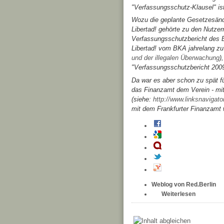
"Verfassungsschutz-Klausel" is
Wozu die geplante Gesetzesänder
Libertad! gehörte zu den Nutzer
Verfassungsschutzbericht des Bu
Libertad! vom BKA jahrelang zu
und der illegalen Überwachung
)
"Verfassungsschutzbericht 2009
Da war es aber schon zu spät fü
das Finanzamt dem Verein - mit 
(siehe:
http://www.linksnavigat
mit dem Frankfurter Finanzamt
Weblog von Red.Berlin
Weiterlesen