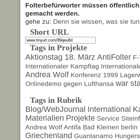
Folterbefürworter müssen öffentlic
gemacht werden.
gehe zu:
Denn sie wissen, was sie tun
Short URL
Tags in Projekte
Aktionstag 18. März
AntiFolter
F
Internationaler Kampftag
Internationa
Andrea Wolf
Konferenz 1999
Lagerw
war sta
Onlinedemo gegen Lufthansa
Tags in Rubrik
Blog/WebJournal
International
K
Materialien
Projekte
Service
Sitein
Andrea Wolf
Antifa
Bad Kleinen
berlin
Griechenland
Guantanamo
Hungers