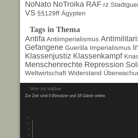
NoNato
NoTroika
RAF
rz
Stadtguer
VS
§§129ff
Ägypten
Tags in Thema
Antifa
Antimilita
Antiimperialismus
Gefangene
I
Guerilla
Imperialismus
Klassenjustiz
Klassenkampf
Kna
Menschenrechte
Repression
Sol
Weltwirtschaft
Widerstand
Überwachun
Wer ist online
Zur Zeit sind
0 Benutzer
und
18 Gäste
online.