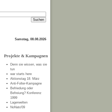
Impressum
Kontakt
about
Samstag, 08.08.2026
Projekte & Kampagnen
Denn sie wissen, was sie
tun
war starts here
Aktionstag 18. März
Anti-Folter-Kampagne
Befriedung oder
Befreiung? Konferenz
1999
Lagerwelten
NoNato'09