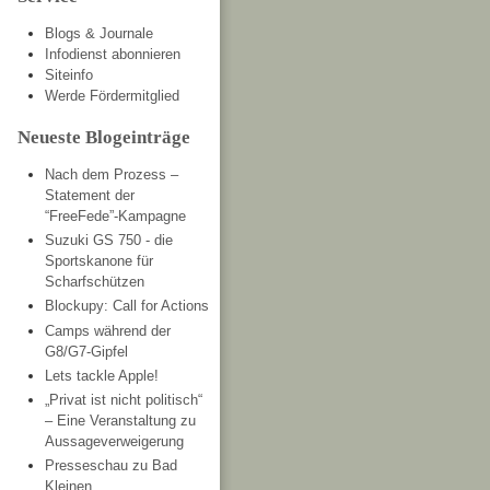
Blogs & Journale
Infodienst abonnieren
Siteinfo
Werde Fördermitglied
Neueste Blogeinträge
Nach dem Prozess –
Statement der
“FreeFede”-Kampagne
Suzuki GS 750 - die
Sportskanone für
Scharfschützen
Blockupy: Call for Actions
Camps während der
G8/G7-Gipfel
Lets tackle Apple!
„Privat ist nicht politisch“
– Eine Veranstaltung zu
Aussageverweigerung
Presseschau zu Bad
Kleinen