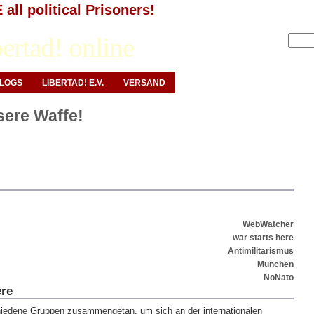
all political Prisoners!
Anmelden
ertad! online
LOGS
LIBERTAD! E.V.
VERSAND
nsere Waffe!
WebWatcher
war starts here
Antimilitarismus
München
NoNato
ere
iedene Gruppen zusammengetan, um sich an der internationalen