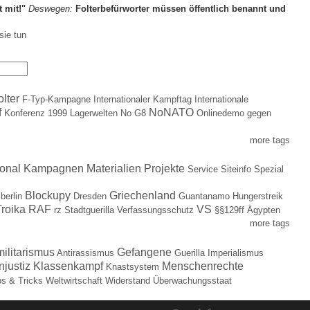
t mit!"
Deswegen:
Folterbefürworter müssen öffentlich benannt und
sie tun
olter
F-Typ-Kampagne
Internationaler Kampftag
Internationale
f
NoNATO
Konferenz 1999
Lagerwelten
No G8
Onlinedemo gegen
more tags
ional
Kampagnen
Materialien
Projekte
Service
Siteinfo
Spezial
Blockupy
Griechenland
berlin
Dresden
Guantanamo
Hungerstreik
roika
RAF
VS
rz
Stadtguerilla
Verfassungsschutz
§§129ff
Ägypten
more tags
militarismus
Gefangene
Antirassismus
Guerilla
Imperialismus
njustiz
Klassenkampf
Menschenrechte
Knastsystem
ps & Tricks
Weltwirtschaft
Widerstand
Überwachungsstaat