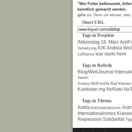
"Wer Folter befürwortet, folter
kenntlich gemacht werden.
gehe zu:
Denn sie wissen, was 
Short URL
Tags in Projekte
Aktionstag 18. März
AntiF
IUK Andrea Wol
Vernetzung
war starts here
Lufthansa
Tags in Rubrik
Blog/WebJournal
Internat
Verein
Andrea Wolf
Antifa
Bad Kleinen
Kurdistan
mg
NoNato
NoT
Tags in Thema
Antifa
Anti
Antiimperialismus
Internationalismus
Klasse
Repression
Solidarität
Tip