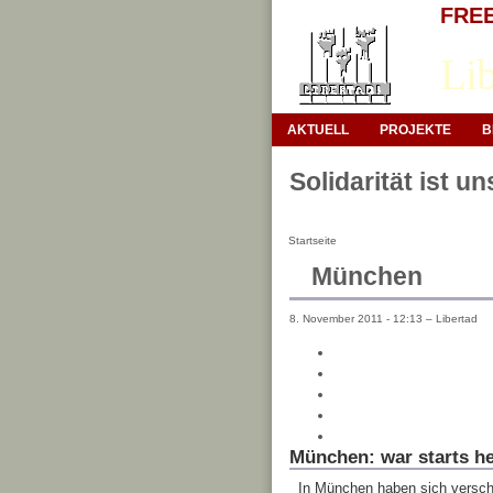
FREE 
Lib
AKTUELL
PROJEKTE
B
Solidarität ist u
Startseite
München
8. November 2011 - 12:13 – Libertad
München: war starts h
In München haben sich versch