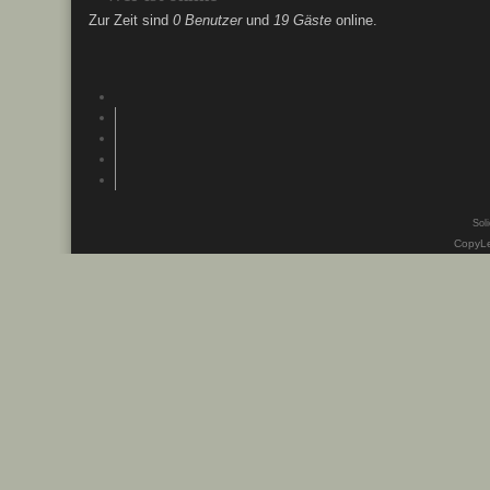
Zur Zeit sind
0 Benutzer
und
19 Gäste
online.
Soli
CopyLe