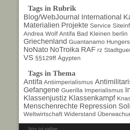
Tags in Rubrik
Blog/WebJournal
International
K
Materialien
Projekte
Service
Sitein
Andrea Wolf
Antifa
Bad Kleinen
berlin
Griechenland
Guantanamo
Hungers
NoNato
NoTroika
RAF
rz
Stadtguer
VS
§§129ff
Ägypten
Tags in Thema
Antifa
Antimilita
Antiimperialismus
Gefangene
I
Guerilla
Imperialismus
Klassenjustiz
Klassenkampf
Kna
Menschenrechte
Repression
Sol
Weltwirtschaft
Widerstand
Überwachun
Wer ist online