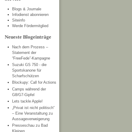
Blogs & Journale
Infodienst abonnieren
Siteinfo
Werde Fördermitglied
Neueste Blogeinträge
Nach dem Prozess –
Statement der
“FreeFede”-Kampagne
Suzuki GS 750 - die
Sportskanone für
Scharfschützen
Blockupy: Call for Actions
Camps während der
G8/G7-Gipfel
Lets tackle Apple!
„Privat ist nicht politisch“
– Eine Veranstaltung zu
Aussageverweigerung
Presseschau zu Bad
Kleinen