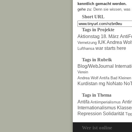
kenntlich gemacht werden.
gehe zu:
Denn sie wissen, was 
Short URL
Tags in Projekte
Aktionstag 18. März
AntiF
IUK Andrea Wol
Vernetzung
war starts here
Lufthansa
Tags in Rubrik
Blog/WebJournal
Internat
Verein
Andrea Wolf
Antifa
Bad Kleinen
Kurdistan
mg
NoNato
NoT
Tags in Thema
Antifa
Anti
Antiimperialismus
Internationalismus
Klasse
Repression
Solidarität
Tip
Wer ist online