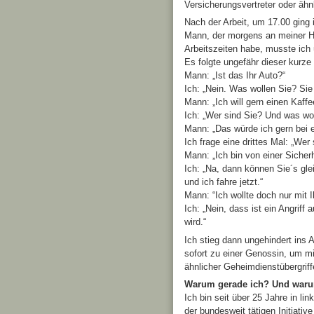
Versicherungsvertreter oder ähnl
Nach der Arbeit, um 17.00 ging
Mann, der morgens an meiner H
Arbeitszeiten habe, musste ich
Es folgte ungefähr dieser kurze 
Mann: „Ist das Ihr Auto?“
Ich: „Nein. Was wollen Sie? Si
Mann: „Ich will gern einen Kaffe
Ich: „Wer sind Sie? Und was wo
Mann: „Das würde ich gern bei 
Ich frage eine drittes Mal: „Wer 
Mann: „Ich bin von einer Sicher
Ich: „Na, dann können Sie´s gle
und ich fahre jetzt.“
Mann: “Ich wollte doch nur mit 
Ich: „Nein, dass ist ein Angrif
wird.“
Ich stieg dann ungehindert ins A
sofort zu einer Genossin, um mi
ähnlicher Geheimdienstübergrif
Warum gerade ich? Und warum
Ich bin seit über 25 Jahre in l
der bundesweit tätigen Initiativ