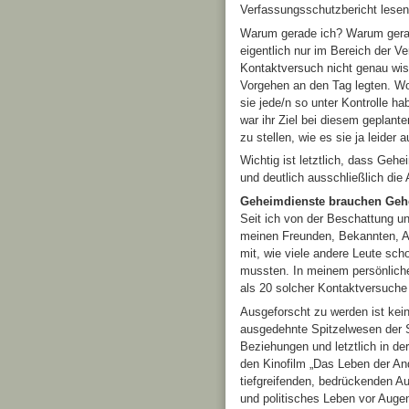
Verfassungsschutzbericht lesen
Warum gerade ich? Warum gerade
eigentlich nur im Bereich der 
Kontaktversuch nicht genau wiss
Vorgehen an den Tag legten. Wo
sie jede/n so unter Kontrolle h
war ihr Ziel bei diesem geplante
zu stellen, wie es sie ja leide
Wichtig ist letztlich, dass Gehe
und deutlich ausschließlich die
Geheimdienste brauchen Gehe
Seit ich von der Beschattung u
meinen Freunden, Bekannten, Ar
mit, wie viele andere Leute sc
mussten. In meinem persönlichen
als 20 solcher Kontaktversuch
Ausgeforscht zu werden ist kei
ausgedehnte Spitzelwesen der 
Beziehungen und letztlich in d
den Kinofilm „Das Leben der An
tiefgreifenden, bedrückenden A
und politisches Leben vor Auge