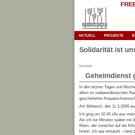
FREE 
Lib
AKTUELL
PROJEKTE
B
Solidarität ist u
Startseite
Geheimdienst g
In den letzten Tagen und Woch
allem im südwestdeutschen Raum
gescheiterten Anquatschversuch
Am Mittwoch, den 11.3.2009 wur
Ich ging um 10.45 Uhr aus meine
Als ich nur Minuten später mit 
Mann, der zunächst auf die Kling
hinein. Ich war erstaunt – fand d