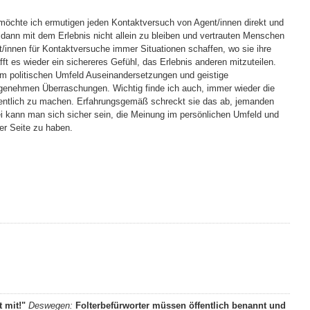
 möchte ich ermutigen jeden Kontaktversuch von Agent/innen direkt und
 dann mit dem Erlebnis nicht allein zu bleiben und vertrauten Menschen
/innen für Kontaktversuche immer Situationen schaffen, wo sie ihre
afft es wieder ein sichereres Gefühl, das Erlebnis anderen mitzuteilen.
 im politischen Umfeld Auseinandersetzungen und geistige
genehmen Überraschungen. Wichtig finde ich auch, immer wieder die
fentlich zu machen. Erfahrungsgemäß schreckt sie das ab, jemanden
ei kann man sich sicher sein, die Meinung im persönlichen Umfeld und
ner Seite zu haben.
t mit!"
Deswegen:
Folterbefürworter müssen öffentlich benannt und