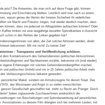
.
 jetzt? Die Antworten, die man sich auf diese Frage gibt, können
Vermutung und Einschätzung bleiben. Letztlich wird man nach so einem
en, warum genau die Herren der Inneren Sicherheit ihr widerliches
llten sie Macht und Präsenz zeigen, mal wieder deutlich machen, dass
aben können, dass sie jederzeit im Alltagsleben auftauchen können? Oder
n Kaffee trinken mir eine langjährige bezahlte Spitzelkarriere in Aussicht
r auch schon in den Reihen der Linken gegeben hat?
imdienstagent/innen von allen, die Ziel solcher Aktionen werden, direkt
 Antwort bekommen: Mit mir nicht! Zu keiner Zeit!
imnisse – Transparenz und Veröffentlichung schützen.
nd dem Kontaktversuch des Geheimdienstes politischen Aktivist/innen,
beitskolleginnen und Nachbarinnen erzähle, bekomme ich (mal wieder)
hon eigene Erfahrungen mit solchen Geheimdienstübergriffen machen
 und politischen Umfeld sind mir in 25 Jahren politischer Arbeit mehr
e des Verfassungsschutzes bekannt geworden.
n persönlicher Makel, sondern ein Armutszeugnis für diesen Staat. Das
STASI, das Misstrauen und Angst in so vielen menschlichen
er ganzen Gesellschaft geschaffen hat, steht zu Recht am Pranger. Durch
deren“ haben zigtausende Zuschauer/innen eindrücklich die
uswirkungen von Beschattungen und Spitzelanwerbung auf persönliches
n. Assoziationen zu diesem Film drängten sich bei mehreren Leuten, mit