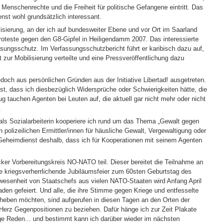
t, Menschenrechte und die Freiheit für politische Gefangene eintritt. Das
nst wohl grundsätzlich interessant.
ilisierung, an der ich auf bundesweiter Ebene und vor Ort im Saarland
roteste gegen den G8-Gipfel in Heiligendamm 2007. Das interessierte
sungsschutz. Im Verfassungsschutzbericht führt er karibisch dazu auf,
t zur Mobilisierung verteilte und eine Pressveröffentlichung dazu
doch aus persönlichen Gründen aus der Initiative Libertad! ausgetreten.
nst, dass ich diesbezüglich Widersprüche oder Schwierigkeiten hätte, die
g tauchen Agenten bei Leuten auf, die aktuell gar nicht mehr oder nicht
.
als Sozialarbeiterin kooperiere ich rund um das Thema „Gewalt gegen
n polizeilichen Ermittler/innen für häusliche Gewalt, Vergewaltigung oder
r Geheimdienst deshalb, dass ich für Kooperationen mit seinem Agenten
ker Vorbereitungskreis NO-NATO teil. Dieser bereitet die Teilnahme an
ie kriegsverherrlichende Jubiläumsfeier zum 60sten Geburtstag des
nwesenheit von Staatschefs aus vielen NATO-Staaten wird Anfang April
en gefeiert. Und alle, die ihre Stimme gegen Kriege und entfesselte
erheben möchten, sind aufgerufen in diesen Tagen an den Orten der
d Herz Gegenpositionen zu beziehen. Dafür hänge ich zur Zeit Plakate
inge Reden... und bestimmt kann ich darüber wieder im nächsten