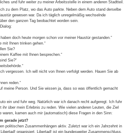
iches und fuhr weiter zu meiner Arbeitsstelle in einem anderen Stadtteil.
 ich zu dem Platz, wo das Auto parkte. Neben dem Auto stand derselbe
austür gewesen war. Da ich täglich unregelmäßig wechselnde
 über den ganzen Tag beobachtet worden sein.
Dialog:
e haben doch heute morgen schon vor meiner Haustür gestanden.“
e mit Ihnen trinken gehen.“
llen Sie?
einem Kaffee mit Ihnen besprechen.“
sind Sie?“
heitsbehörde.“
ich vergessen. Ich will nicht von Ihnen verfolgt werden. Hauen Sie ab
Ihnen reden.“
f auf meine Person. Und Sie wissen ja, dass so was öffentlich gemacht
uto ein und fuhr weg. Natürlich war ich danach recht aufgeregt. Ich fuhr
t ihr über mein Erlebnis zu reden. Wie vielen anderen Leuten, die Ziel
fe waren, kamen auch mir (automatisch) diese Fragen in den Sinn:
 gerade jetzt?
inken politischen Zusammenhängen aktiv. Zuletzt war ich ein Jahrzehnt in
e Libertad! organisiert. Libertad! ist ein bundesweiter Zusammenschluss,