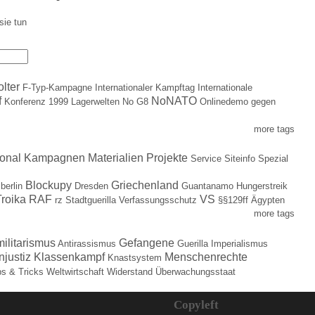
sie tun
olter
F-Typ-Kampagne
Internationaler Kampftag
Internationale
f
NoNATO
Konferenz 1999
Lagerwelten
No G8
Onlinedemo gegen
more tags
ional
Kampagnen
Materialien
Projekte
Service
Siteinfo
Spezial
Blockupy
Griechenland
berlin
Dresden
Guantanamo
Hungerstreik
roika
RAF
VS
rz
Stadtguerilla
Verfassungsschutz
§§129ff
Ägypten
more tags
militarismus
Gefangene
Antirassismus
Guerilla
Imperialismus
njustiz
Klassenkampf
Menschenrechte
Knastsystem
ps & Tricks
Weltwirtschaft
Widerstand
Überwachungsstaat
Copyleft