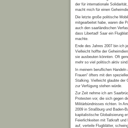
der für internationale Solidaritä
macht mich für einen Geheimdie
Die letzte große politische Mob
mitgearbeitet habe, waren die P
auch den saarländischen Verfas
dass Libertad! Saar ein Flugblat
machte.
Ende des Jahres 2007 bin ich je
Vielleicht hoffte der Geheimdie
sie ausbeuten könnten. Oft genu
mehr so viel politisch aktiv sind
In meinem beruflichen Handeln 
Frauen“ öfters mit den spezielle
Stalking. Vielleicht glaubte de
zur Verfügung stehen würde.
Zur Zeit nehme ich am Saarbrüc
Protesten vor, die sich gegen d
Militärbündnisses richten. In A
2009 in Straßburg und Baden-Bad
kapitalistische Globalisierung 
Feierlichkeiten mit Tatkraft un
auf, verteile Flugblätter, schw