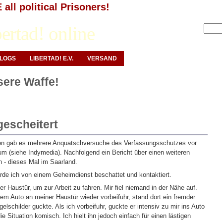
all political Prisoners!
Anmelden
ertad! online
LOGS
LIBERTAD! E.V.
VERSAND
nsere Waffe!
escheitert
en gab es mehrere Anquatschversuche des Verfassungsschutzes vor
 (siehe Indymedia). Nachfolgend ein Bericht über einen weiteren
 - dieses Mal im Saarland.
de ich von einem Geheimdienst beschattet und kontaktiert.
r Haustür, um zur Arbeit zu fahren. Mir fiel niemand in der Nähe auf.
dem Auto an meiner Haustür wieder vorbeifuhr, stand dort ein fremder
elschilder guckte. Als ich vorbeifuhr, guckte er intensiv zu mir ins Auto
ie Situation komisch. Ich hielt ihn jedoch einfach für einen lästigen