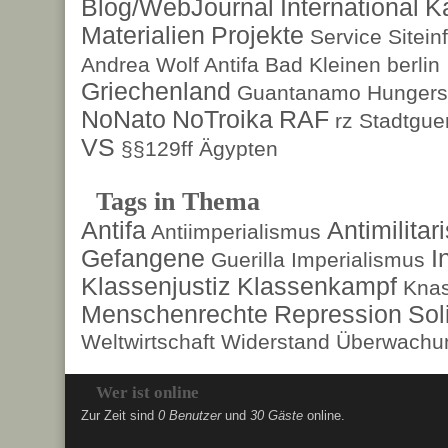
Blog/WebJournal
International
K
Materialien
Projekte
Service
Sitein
Andrea Wolf
Antifa
Bad Kleinen
berlin
Griechenland
Guantanamo
Hungers
NoNato
NoTroika
RAF
rz
Stadtguer
VS
§§129ff
Ägypten
Tags in Thema
Antifa
Antimilita
Antiimperialismus
Gefangene
I
Guerilla
Imperialismus
Klassenjustiz
Klassenkampf
Kna
Menschenrechte
Repression
Sol
Weltwirtschaft
Widerstand
Überwachun
Wer ist online
Zur Zeit sind
0 Benutzer
und
30 Gäste
online.