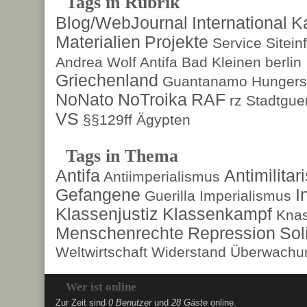
Tags in Rubrik
Blog/WebJournal
International
K
Materialien
Projekte
Service
Sitein
Andrea Wolf
Antifa
Bad Kleinen
berlin
Griechenland
Guantanamo
Hungers
NoNato
NoTroika
RAF
rz
Stadtguer
VS
§§129ff
Ägypten
Tags in Thema
Antifa
Antimilita
Antiimperialismus
Gefangene
I
Guerilla
Imperialismus
Klassenjustiz
Klassenkampf
Kna
Menschenrechte
Repression
Sol
Weltwirtschaft
Widerstand
Überwachun
Wer ist online
Zur Zeit sind
0 Benutzer
und
28 Gäste
online.