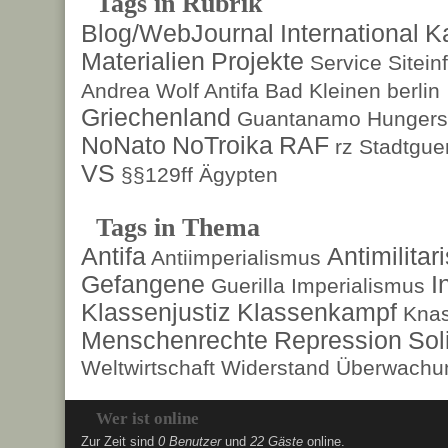
Tags in Rubrik
Blog/WebJournal
International
K
Materialien
Projekte
Service
Sitein
Andrea Wolf
Antifa
Bad Kleinen
berlin
Griechenland
Guantanamo
Hungers
NoNato
NoTroika
RAF
rz
Stadtguer
VS
§§129ff
Ägypten
Tags in Thema
Antifa
Antimilita
Antiimperialismus
Gefangene
I
Guerilla
Imperialismus
Klassenjustiz
Klassenkampf
Kna
Menschenrechte
Repression
Sol
Weltwirtschaft
Widerstand
Überwachun
Wer ist online
Zur Zeit sind
0 Benutzer
und
22 Gäste
online.