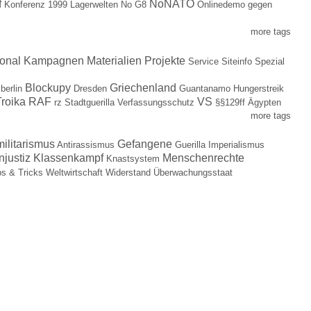
f
NoNATO
Konferenz 1999
Lagerwelten
No G8
Onlinedemo gegen
more tags
ional
Kampagnen
Materialien
Projekte
Service
Siteinfo
Spezial
Blockupy
Griechenland
berlin
Dresden
Guantanamo
Hungerstreik
roika
RAF
VS
rz
Stadtguerilla
Verfassungsschutz
§§129ff
Ägypten
more tags
militarismus
Gefangene
Antirassismus
Guerilla
Imperialismus
njustiz
Klassenkampf
Menschenrechte
Knastsystem
ps & Tricks
Weltwirtschaft
Widerstand
Überwachungsstaat