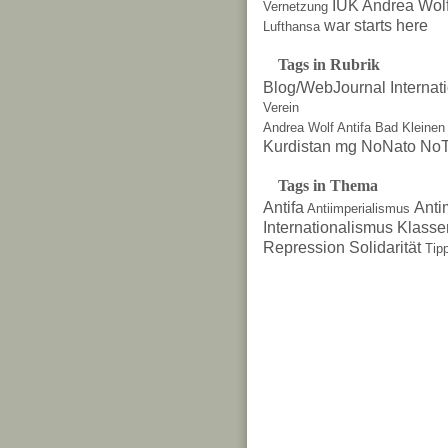
IUK Andrea Wol
Vernetzung
war starts here
Lufthansa
Tags in Rubrik
Blog/WebJournal
Internat
Verein
Andrea Wolf
Antifa
Bad Kleinen
Kurdistan
mg
NoNato
NoT
Tags in Thema
Antifa
Anti
Antiimperialismus
Internationalismus
Klasse
Repression
Solidarität
Tip