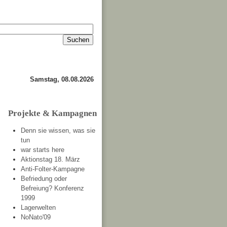
Impressum
Kontakt
about
Samstag, 08.08.2026
Projekte & Kampagnen
Denn sie wissen, was sie
tun
war starts here
Aktionstag 18. März
Anti-Folter-Kampagne
Befriedung oder
Befreiung? Konferenz
1999
Lagerwelten
NoNato'09