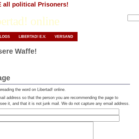
all political Prisoners!
Anmelden
ertad! online
LOGS
LIBERTAD! E.V.
VERSAND
nsere Waffe!
age
preading the word on Libertad! online.
il address so that the person you are recommending the page to
ee it, and that it is not junk mail. We do not capture any email address.