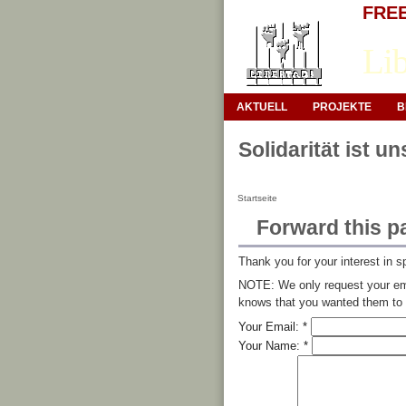
FREE 
Lib
AKTUELL
PROJEKTE
B
Solidarität ist u
Startseite
Forward this p
Thank you for your interest in s
NOTE: We only request your ema
knows that you wanted them to s
Your Email:
*
Your Name:
*