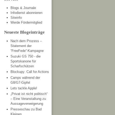
Blogs & Journale
Infodienst abonnieren
Siteinfo
Werde Fördermitglied
Neueste Blogeinträge
Nach dem Prozess –
Statement der
“FreeFede”-Kampagne
Suzuki GS 750 - die
Sportskanone für
Scharfschützen
Blockupy: Call for Actions
Camps während der
G8/G7-Gipfel
Lets tackle Apple!
„Privat ist nicht politisch“
– Eine Veranstaltung zu
Aussageverweigerung
Presseschau zu Bad
Kleinen