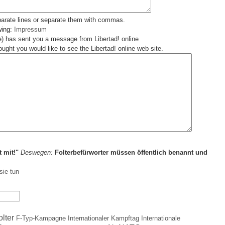
parate lines or separate them with commas.
wing:
Impressum
) has sent you a message from Libertad! online
ught you would like to see the Libertad! online web site.
t mit!"
Deswegen:
Folterbefürworter müssen öffentlich benannt und
sie tun
olter
F-Typ-Kampagne
Internationaler Kampftag
Internationale