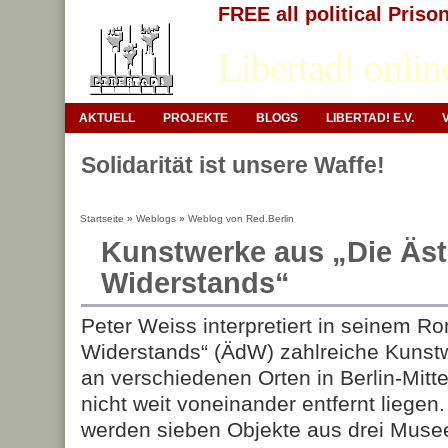
FREE all political Priso
Libertad! onlin
AKTUELL
PROJEKTE
BLOGS
LIBERTAD! E.V.
Solidarität ist unsere Waffe!
Startseite
»
Weblogs
»
Weblog von Red.Berlin
Kunstwerke aus „Die Äst
Widerstands“
Peter Weiss interpretiert in seinem R
Widerstands“ (ÄdW) zahlreiche Kunstw
an verschiedenen Orten in Berlin-Mitte
nicht weit voneinander entfernt liegen
werden sieben Objekte aus drei Musee