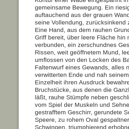
gemeinsame Bewegung. Ein riesi
auftauchend aus der grauen Wand,
seine Vollendung, zurücksinkend z
Eine Hand, aus dem rauhen Grund
Griff bereit, über leere Fläche hin 
verbunden, ein zerschundnes Gesi
Rissen, weit geöffnetem Mund, le
umflossen von den Locken des Bar
Faltenwurf eines Gewands, alles 
verwitterten Ende und nah seinem
Einzelheit ihren Ausdruck bewahr
Bruchstücke, aus denen die Ganzh
läßt, rauhe Stümpfe neben geschlif
vom Spiel der Muskeln und Sehnen
gestrafftem Geschirr, gerundete S
Speere, zu rohem Oval gespaltner
Schwingen, triumphierend erhobn