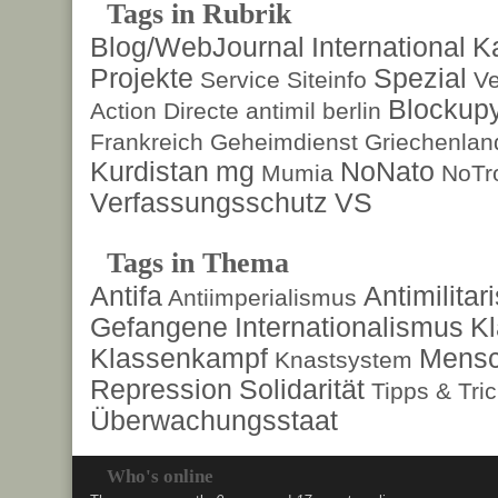
Tags in Rubrik
Blog/WebJournal
International
K
Projekte
Spezial
Service
Siteinfo
Ve
Blockup
Action Directe
antimil
berlin
Frankreich
Geheimdienst
Griechenlan
Kurdistan
mg
NoNato
Mumia
NoTr
Verfassungsschutz
VS
Tags in Thema
Antifa
Antimilita
Antiimperialismus
Gefangene
Internationalismus
Kl
Klassenkampf
Mensc
Knastsystem
Repression
Solidarität
Tipps & Tri
Überwachungsstaat
Who's online