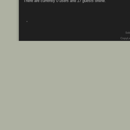
There are currently
0 users
and
17 guests
online.
Soli
CopyLe