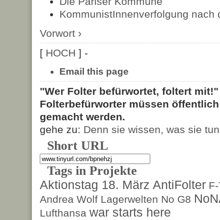
Die Pariser Kommune
KommunistInnenverfolgung nach d
Vorwort ›
[
HOCH
] -
Email this page
"Wer Folter befürwortet, foltert mit!
Folterbefürworter müssen öffentlic
gemacht werden.
gehe zu:
Denn sie wissen, was sie tun
Short URL
Tags in Projekte
Aktionstag 18. März
AntiFolter
F
NoN
Andrea Wolf
Lagerwelten
No G8
war starts here
Lufthansa