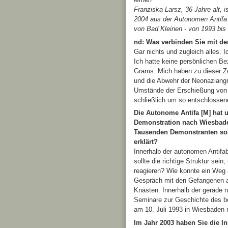
Franziska Larsz, 36 Jahre alt, i
2004 aus der Autonomen Antifa 
von Bad Kleinen - von 1993 bis
nd: Was verbinden Sie mit d
Gar nichts und zugleich alles. 
Ich hatte keine persönlichen B
Grams. Mich haben zu dieser Z
und die Abwehr der Neonaziangri
Umstände der Erschießung von W
schließlich um so entschlossene
Die Autonome Antifa [M] hat 
Demonstration nach Wiesbad
Tausenden Demonstranten sol
erklärt?
Innerhalb der autonomen Antifa
sollte die richtige Struktur sei
reagieren? Wie konnte ein Weg
Gespräch mit den Gefangenen a
Knästen. Innerhalb der gerade 
Seminare zur Geschichte des be
am 10. Juli 1993 in Wiesbaden 
Im Jahr 2003 haben Sie die I