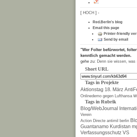
[
HOCH
] -
Red.Berlin's blog
Email this page
Printer-friendly ve
Send by email
"Wer Folter befürwortet, folter
kenntlich gemacht werden.
gehe zu:
Denn sie wissen, was 
Short URL
Tags in Projekte
Aktionstag 18. März
AntiF
w
Onlinedemo gegen Lufthansa
Tags in Rubrik
Blog/WebJournal
Internat
Verein
Bl
Action Directe
antimil
berlin
Guantanamo
Kurdistan
m
Verfassungsschutz
VS