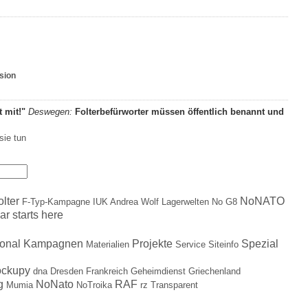
rsion
t mit!"
Deswegen:
Folterbefürworter müssen öffentlich benannt und
sie tun
olter
NoNATO
F-Typ-Kampagne
IUK Andrea Wolf
Lagerwelten
No G8
ar starts here
ional
Kampagnen
Projekte
Spezial
Materialien
Service
Siteinfo
ockupy
dna
Dresden
Frankreich
Geheimdienst
Griechenland
g
NoNato
RAF
Mumia
NoTroika
rz
Transparent