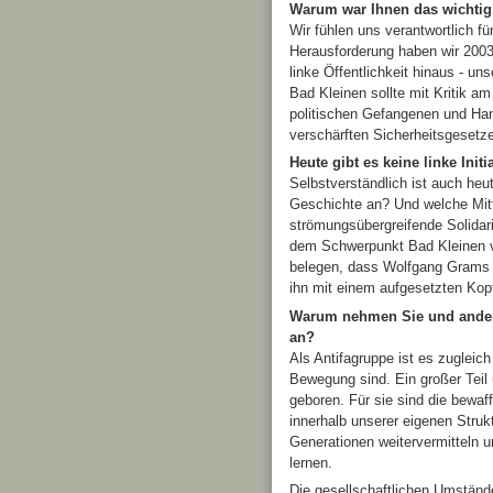
Warum war Ihnen das wichtig,
Wir fühlen uns verantwortlich f
Herausforderung haben wir 2003
linke Öffentlichkeit hinaus - u
Bad Kleinen sollte mit Kritik a
politischen Gefangenen und Ha
verschärften Sicherheitsgesetz
Heute gibt es keine linke Init
Selbstverständlich ist auch heut
Geschichte an? Und welche Mitt
strömungsübergreifende Solidari
dem Schwerpunkt Bad Kleinen ve
belegen, dass Wolfgang Grams b
ihn mit einem aufgesetzten Kop
Warum nehmen Sie und andere 
an?
Als Antifagruppe ist es zugleic
Bewegung sind. Ein großer Teil 
geboren. Für sie sind die bewa
innerhalb unserer eigenen Stru
Generationen weitervermitteln 
lernen.
Die gesellschaftlichen Umstän