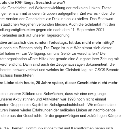
 als die RAF längst Geschichte war?
ür die Geschichte und Weiterentwicklung der radikalen Linken. Diese
 gemeinsam mit anderen Gruppen aufgegriffen. Ziel war es - über die
nsere Version der Geschichte zur Diskussion zu stellen. Das Stichwort
m staatlichen Vorgehen verbunden bleiben. Auch die Solidarität mit den
ndlungsmöglichkeiten gegen die nach dem 11. September 2001
e befanden sich auf unserer Tagesordnung.
iative anlässlich des runden Todestags. Ist das nicht mehr nötig?
e noch ein Erinnern nötig. Die Frage ist nur: Wer nimmt sich dieser
el haben wir zur Verfügung, um uns Gehör zu verschaffen? Die
tätsorganisation »Rote Hilfe« hat gerade eine Ausgabe ihrer Zeitung mit
röffentlicht. Darin sind auch die Zeugenaussagen dokumentiert, die
ereits schwer verletzt und wehrlos im Gleisbett lag, als GSG9-Beamte
fschuss hinrichteten.
Linke sich heute, 20 Jahre später, dieser Geschichte nicht mehr
h eine unserer Stärken und Schwächen, dass wir eine ewig junge
unserer Aktivistinnen und Aktivisten war 1993 noch nicht einmal
ffneten Gruppen ein Kapitel im Schulgeschichtsbuch. Wir müssen also
kturen immer wieder Erfahrungen der radikalen Linken an nachfolgende
und so aus der Geschichte für die gegenwärtigen und zukünftigen Kämpfe
de, die Themen, Kommunikationsmittel und Kampfformen haben sich