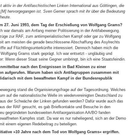
st aktiv in der Antifaschistischen Linken International aus Göttingen, die
[M] hervorgegangen ist. Sven Gerner sprach mit ihr über die Bedeutung
 heute.
em 27. Juni 1993, dem Tag der Erschießung von Wolfgang Grams?
Ich war damals am Anfang meiner Politisierung in der Antifabewegung.
ezüge zur RAF, zum antiimperialistischen Kampf oder gar zu Wolfgang
eit am meisten die gerade beschlossene Abschaffung des Asylrechts
ffe auf Flüchtlingsunterkünfte interessiert. Dennoch haben mich die
olfgang Grams stark geprägt. Ich war entsetzt - ungläubig und
r: Wenn dieser Staat seine Gegner umbringt, bin ich eine Staatsfeindin.
unmittelbar nach den Ereignissen in Bad Kleinen zu einer
en aufgerufen. Warum haben sich Antifagruppen zusammen mit
idarisch mit dem bewaffneten Kampf in der Bundesrepublik
bewegung stand die Organisierungsfrage auf der Tagesordnung. Welches
n, um auf die nationalistische Welle im wiedervereinigten Deutschland zu
 aus der Schwäche der Linken gefunden werden? Dafür wurde auch das
us der RAF gesucht, es gab Briefkontakte und Besuche in den
neu gegründeten bundesweiten Antifaorganisation AA/BO fanden
waffneten Kampfes statt. Da war es nur naheliegend, sich an der Demo
mit einem eigenen Redebeitrag zu beteiligen.
nitiative »10 Jahre nach dem Tod von Wolfgang Grams« ergriffen.