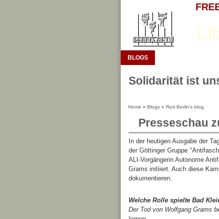
FREE 
Lib
BLOGS
Solidarität ist u
Home
»
Blogs
»
Red.Berlin's blog
Presseschau z
In der heutigen Ausgabe der Tag
der Göttinger Gruppe "Antifasch
ALI-Vorgängerin Autonome Anti
Grams initiiert. Auch diese Kam
dokumentieren.
Welche Rolle spielte Bad Klei
Der Tod von Wolfgang Grams bes
lernen