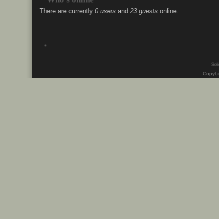
There are currently
0 users
and
23 guests
online.
Soli
CopyLe