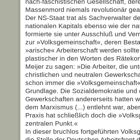
nach-faschistischen Gesellschaft, der
Massenmord niemals revolutionär gea
Der NS-Staat trat als Sachverwalter d
nationalen Kapitals ebenso wie der na
formierte sie unter Ausschluß und Ve
zur »Volksgemeinschaft«, deren Besta
»arische« Arbeiterschaft werden sollt
plastischer in den Worten des Räte
Meijer zu sagen: »Die Arbeiter, die un
christlichen und neutralen Gewerkscha
schon immer die »Volksgemeinschaft«
Grundlage. Die Sozialdemokratie und d
Gewerkschaften andererseits hatten w
dem Marxismus (...) entlehnt war, abe
Praxis hat schließlich doch die »Volk
zentralen Punkt.«
In dieser bruchlos fortgeführten Volks
die Stelle der Deutschen Arbeitsfront 