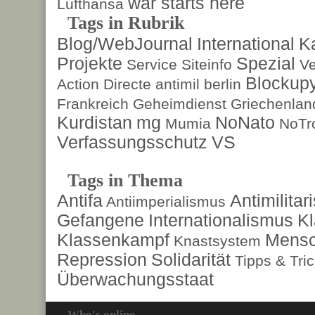
war starts here
Lufthansa
Tags in Rubrik
Blog/WebJournal
International
K
Projekte
Spezial
Service
Siteinfo
Ve
Blockup
Action Directe
antimil
berlin
Frankreich
Geheimdienst
Griechenlan
Kurdistan
mg
NoNato
Mumia
NoTr
Verfassungsschutz
VS
Tags in Thema
Antifa
Antimilita
Antiimperialismus
Gefangene
Internationalismus
Kl
Klassenkampf
Mensc
Knastsystem
Repression
Solidarität
Tipps & Tri
Überwachungsstaat
Who's online