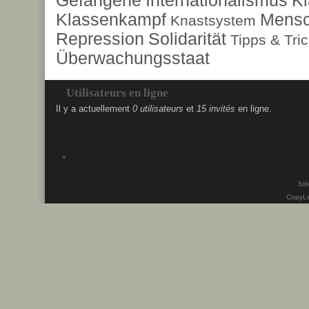
Gefangene
Internationalismus
Kl
Klassenkampf
Mensc
Knastsystem
Repression
Solidarität
Tipps & Tri
Überwachungsstaat
Utilisateurs en ligne
Il y a actuellement
0 utilisateurs
et
15 invités
en ligne.
Soli
CopyLe