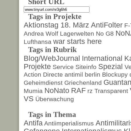
Short URL
Tags in Projekte
Aktionstag 18. März
AntiFolter
F
NoN
Andrea Wolf
Lagerwelten
No G8
war starts here
Lufthansa
Tags in Rubrik
Blog/WebJournal
International
K
Projekte
Spezial
Service
Siteinfo
Ve
Action Directe
antimil
berlin
Blockupy
Guanta
Geheimdienst
Griechenland
NoNato
RAF
Mumia
rz
Transparent
VS
Überwachung
Tags in Thema
Antifa
Antimilita
Antiimperialismus