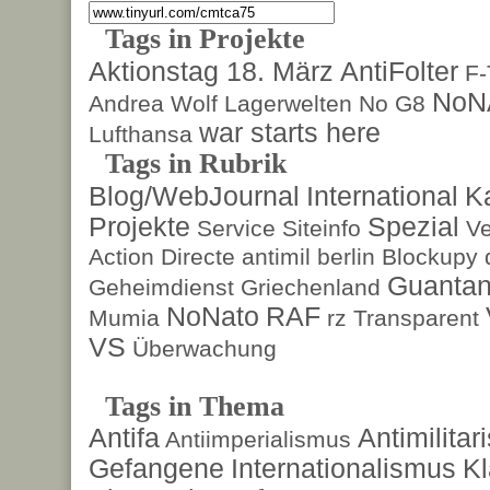
Tags in Projekte
Aktionstag 18. März
AntiFolter
F
NoN
Andrea Wolf
Lagerwelten
No G8
war starts here
Lufthansa
Tags in Rubrik
Blog/WebJournal
International
K
Projekte
Spezial
Service
Siteinfo
Ve
Action Directe
antimil
berlin
Blockupy
Guanta
Geheimdienst
Griechenland
NoNato
RAF
Mumia
rz
Transparent
VS
Überwachung
Tags in Thema
Antifa
Antimilita
Antiimperialismus
Gefangene
Internationalismus
Kl