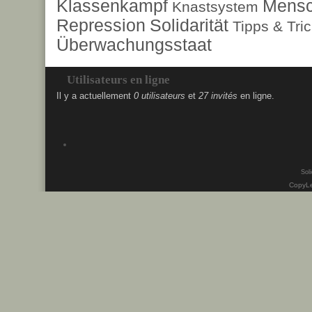
Klassenkampf
Mensc
Knastsystem
Repression
Solidarität
Tipps & Tri
Überwachungsstaat
Utilisateurs en ligne
Il y a actuellement
0 utilisateurs
et
27 invités
en ligne.
Soli
CopyLe